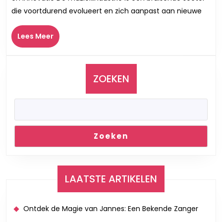
Muzie
die voortdurend evolueert en zich aanpast aan nieuwe
Een
Were
Lees
Lees Meer
vol
Meer
Creat
en
Innov
ZOEKEN
Zoeken
LAATSTE ARTIKELEN
Ontdek de Magie van Jannes: Een Bekende Zanger