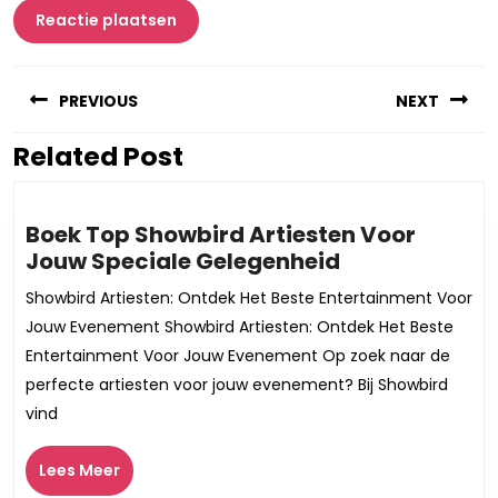
Berichtnavigatie
PREVIOUS
NEXT
Related Post
Vorig
Volgend
bericht:
bericht:
Boek Top Showbird Artiesten Voor
Boek
Jouw Speciale Gelegenheid
Top
Showbird Artiesten: Ontdek Het Beste Entertainment Voor
Showbird
Jouw Evenement Showbird Artiesten: Ontdek Het Beste
Artiesten
Entertainment Voor Jouw Evenement Op zoek naar de
Voor
perfecte artiesten voor jouw evenement? Bij Showbird
Jouw
vind
Speciale
Gelegenheid
Lees
Lees Meer
Meer