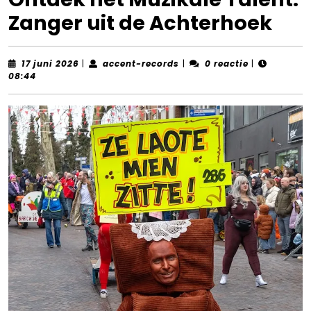
Zanger uit de Achterhoek
17
accent-
17 juni 2026
|
accent-records
|
0 reactie
|
juni
records
08:44
2026