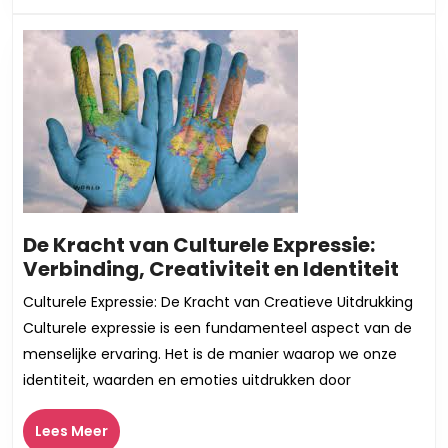
De Kracht van Culturele Expressie:
De
Verbinding, Creativiteit en Identiteit
Krac
Culturele Expressie: De Kracht van Creatieve Uitdrukking
van
Culturele expressie is een fundamenteel aspect van de
Cult
menselijke ervaring. Het is de manier waarop we onze
Expr
identiteit, waarden en emoties uitdrukken door
Verb
Crea
Lees
Lees Meer
en