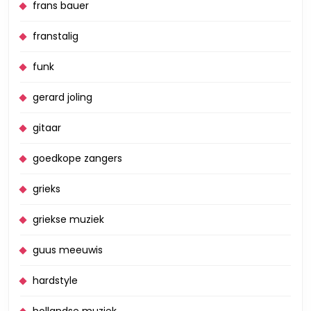
frans bauer
franstalig
funk
gerard joling
gitaar
goedkope zangers
grieks
griekse muziek
guus meeuwis
hardstyle
hollandse muziek