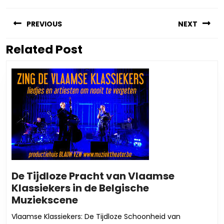
Berichtnavigatie
PREVIOUS
NEXT
Related Post
Vorig
Volgend
bericht:
bericht:
De Tijdloze Pracht van Vlaamse
Klassiekers in de Belgische
De
Muziekscene
Tijdloze
Vlaamse Klassiekers: De Tijdloze Schoonheid van
Pracht