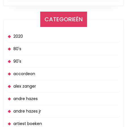
CATEGORIEËN
2020
80's
90's
accordeon
alex zanger
andre hazes
andre hazes jr
artiest boeken