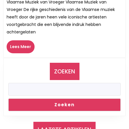
Vlaamse Muziek van Vroeger Vlaamse Muziek van
Klanken
Vroeger De rijke geschiedenis van de Vlaamse muziek
van
heeft door de jaren heen vele iconische artiesten
Vlaamse
voortgebracht die een blijvende indruk hebben
Muziek
achtergelaten
van
Vroeger
Lees
Lees Meer
Meer
ZOEKEN
Zoeken