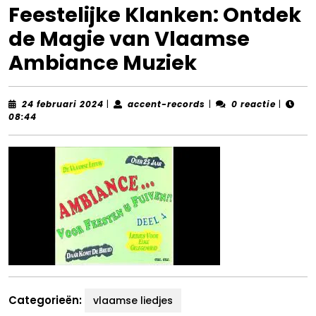
Feestelijke Klanken: Ontdek
de Magie van Vlaamse
Ambiance Muziek
24
accent-
24 februari 2024
|
accent-records
|
0 reactie
|
februari
records
08:44
2024
Categorieën:
vlaamse liedjes