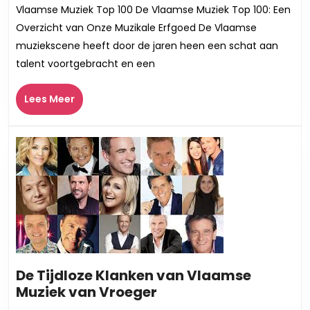
Vlaamse
Vlaamse Muziek Top 100 De Vlaamse Muziek Top 100: Een
Muziek
Overzicht van Onze Muzikale Erfgoed De Vlaamse
Top
muziekscene heeft door de jaren heen een schat aan
100:
talent voortgebracht en een
Een
Ode
Lees
Lees Meer
aan
Meer
Onze
Muzikale
Erfgoed
De Tijdloze Klanken van Vlaamse
De
Muziek van Vroeger
Tijdloze