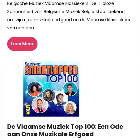
Belgische Muziek Vlaamse Klassiekers: De Tijdloze
van
Schoonheid van Belgische Muziek België staat bekend
Vlaamse
om zijn rijke muzikale erfgoed en de Vlaamse klassiekers
Klassiekers
vormen een
in
de
Lees
Belgische
Lees Meer
Meer
Muziekscene
De Vlaamse Muziek Top 100: Een Ode
De
aan Onze Muzikale Erfgoed