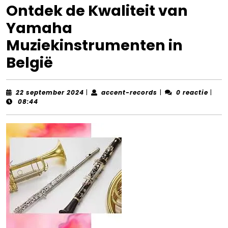
Ontdek de Kwaliteit van
Yamaha
Muziekinstrumenten in
België
22
accent-
22 september 2024
|
accent-records
|
0 reactie
|
september
records
08:44
2024