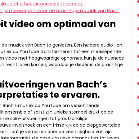
kken of uitvoeringen snel te vinden.
at je meeslepen door de prachtige muziek van Bach.
eit video om optimaal van
.
n de muziek van Bach te genieten. Een heldere audio- en
ke muziek op YouTube transformeren tot een meeslepende
 een video met hoogwaardige opnames, kun je de nuances
un recht laten komen, waardoor je dieper in de prachtige
uitvoeringen van Bach’s
rpretaties te ervaren.
van Bach’s muziek op YouTube om verschillende
lk ensemble of solist zijn unieke stempel drukt op de
ieme solo-uitvoeringen tot grootschalige
nieuwe invalshoek en een frisse kijk op de diepgewortelde
. Laat je verrassen door de veelzijdigheid van zijn
interpretaties die deze klassieke composities tot leven