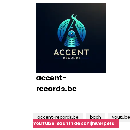
Ga
naar
de
inhoud
Ga
naar
de
inhoud
accent-
records.be
accent-records.be
bach
,
youtub
YouTube: Bach in de schijnwerpers