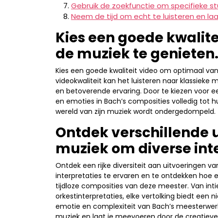
Gebruik de zoekfunctie om specifieke stu
Neem de tijd om echt te luisteren en la
Kies een goede kwalit
de muziek te genieten
Kies een goede kwaliteit video om optimaal va
videokwaliteit kan het luisteren naar klassie
en betoverende ervaring. Door te kiezen voor
en emoties in Bach’s composities volledig tot h
wereld van zijn muziek wordt ondergedompeld.
Ontdek verschillende 
muziek om diverse inte
Ontdek een rijke diversiteit aan uitvoeringen 
interpretaties te ervaren en te ontdekken hoe e
tijdloze composities van deze meester. Van int
orkestinterpretaties, elke vertolking biedt een 
emotie en complexiteit van Bach’s meesterwerken
muziek en laat je meevoeren door de creatieve 