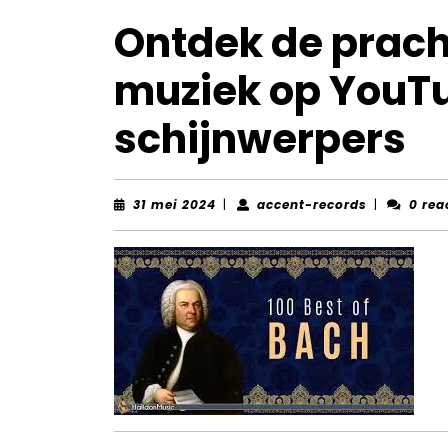
Ontdek de prach
muziek op YouTu
schijnwerpers
31
accent-
31 mei 2024
|
accent-records
|
0 rea
mei
records
2024