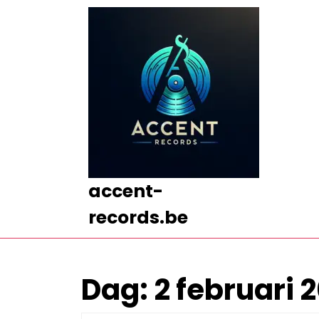
Ga
naar
de
inhoud
Ga
naar
de
inhoud
accent-
records.be
Dag:
2 februari 