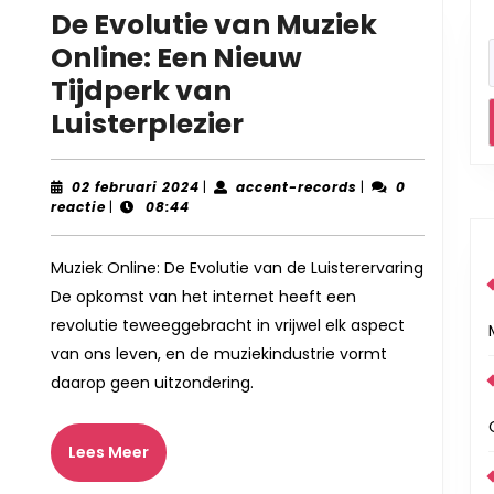
De Evolutie van Muziek
Online: Een Nieuw
Tijdperk van
De
Luisterplezier
Evolutie
van
02
accent-
02 februari 2024
|
accent-records
|
0
februari
records
reactie
|
08:44
Muziek
2024
Online:
Muziek Online: De Evolutie van de Luisterervaring
Een
De opkomst van het internet heeft een
Nieuw
revolutie teweeggebracht in vrijwel elk aspect
Tijdperk
van ons leven, en de muziekindustrie vormt
van
daarop geen uitzondering.
Luisterplezier
Lees
Lees Meer
Meer