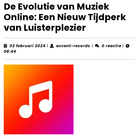
De Evolutie van Muziek
Online: Een Nieuw Tijdperk
van Luisterplezier
02
accent-
02 februari 2024
|
accent-records
|
0 reactie
|
februari
records
08:44
2024