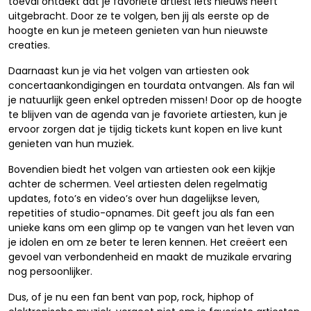
toeval ontdekt dat je favoriete artiest iets nieuws heeft
uitgebracht. Door ze te volgen, ben jij als eerste op de
hoogte en kun je meteen genieten van hun nieuwste
creaties.
Daarnaast kun je via het volgen van artiesten ook
concertaankondigingen en tourdata ontvangen. Als fan wil
je natuurlijk geen enkel optreden missen! Door op de hoogte
te blijven van de agenda van je favoriete artiesten, kun je
ervoor zorgen dat je tijdig tickets kunt kopen en live kunt
genieten van hun muziek.
Bovendien biedt het volgen van artiesten ook een kijkje
achter de schermen. Veel artiesten delen regelmatig
updates, foto’s en video’s over hun dagelijkse leven,
repetities of studio-opnames. Dit geeft jou als fan een
unieke kans om een glimp op te vangen van het leven van
je idolen en om ze beter te leren kennen. Het creëert een
gevoel van verbondenheid en maakt de muzikale ervaring
nog persoonlijker.
Dus, of je nu een fan bent van pop, rock, hiphop of