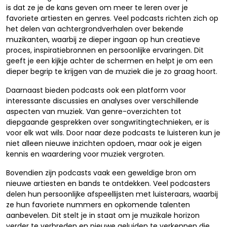
is dat ze je de kans geven om meer te leren over je
favoriete artiesten en genres. Veel podcasts richten zich op
het delen van achtergrondverhalen over bekende
muzikanten, waarbij ze dieper ingaan op hun creatieve
proces, inspiratiebronnen en persoonlijke ervaringen. Dit
geeft je een kijkje achter de schermen en helpt je om een
dieper begrip te krijgen van de muziek die je zo graag hoort.
Daarnaast bieden podcasts ook een platform voor
interessante discussies en analyses over verschillende
aspecten van muziek. Van genre-overzichten tot
diepgaande gesprekken over songwritingtechnieken, er is
voor elk wat wils. Door naar deze podcasts te luisteren kun je
niet alleen nieuwe inzichten opdoen, maar ook je eigen
kennis en waardering voor muziek vergroten.
Bovendien zijn podcasts vaak een geweldige bron om
nieuwe artiesten en bands te ontdekken. Veel podcasters
delen hun persoonlijke afspeellijsten met luisteraars, waarbij
ze hun favoriete nummers en opkomende talenten
aanbevelen. Dit stelt je in staat om je muzikale horizon
verder te verbreden en nieuwe geluiden te verkennen die