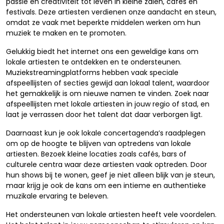
passie en creativiteit tot leven in kleine zalen, cafés en
festivals. Deze artiesten verdienen onze aandacht en steun,
omdat ze vaak met beperkte middelen werken om hun
muziek te maken en te promoten.
Gelukkig biedt het internet ons een geweldige kans om
lokale artiesten te ontdekken en te ondersteunen.
Muziekstreamingplatforms hebben vaak speciale
afspeellijsten of secties gewijd aan lokaal talent, waardoor
het gemakkelijk is om nieuwe namen te vinden. Zoek naar
afspeellijsten met lokale artiesten in jouw regio of stad, en
laat je verrassen door het talent dat daar verborgen ligt.
Daarnaast kun je ook lokale concertagenda’s raadplegen
om op de hoogte te blijven van optredens van lokale
artiesten. Bezoek kleine locaties zoals cafés, bars of
culturele centra waar deze artiesten vaak optreden. Door
hun shows bij te wonen, geef je niet alleen blijk van je steun,
maar krijg je ook de kans om een intieme en authentieke
muzikale ervaring te beleven.
Het ondersteunen van lokale artiesten heeft vele voordelen.