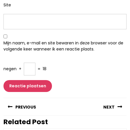
Site
Mijn naam, e-mail en site bewaren in deze browser voor de
volgende keer wanneer ik een reactie plaats.
negen
+
=
18
Berichtnavigatie
PREVIOUS
NEXT
Related Post
Vorig
Volgend
bericht:
bericht: