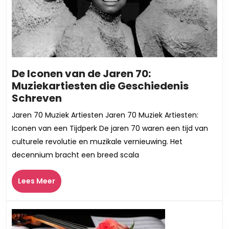
De Iconen van de Jaren 70:
Muziekartiesten die Geschiedenis
De
Schreven
Iconen
Jaren 70 Muziek Artiesten Jaren 70 Muziek Artiesten:
van
Iconen van een Tijdperk De jaren 70 waren een tijd van
de
culturele revolutie en muzikale vernieuwing. Het
Jaren
decennium bracht een breed scala
70:
Muziekartiesten
Lees
Lees Meer
die
Meer
Geschiedenis
Schreven