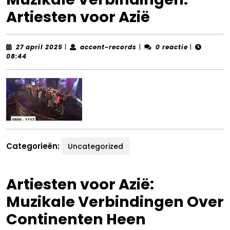
Artiesten voor Azië
27
accent-
27 april 2025
|
accent-records
|
0 reactie
|
april
records
08:44
2025
Categorieën:
Uncategorized
Artiesten voor Azië:
Muzikale Verbindingen Over
Continenten Heen