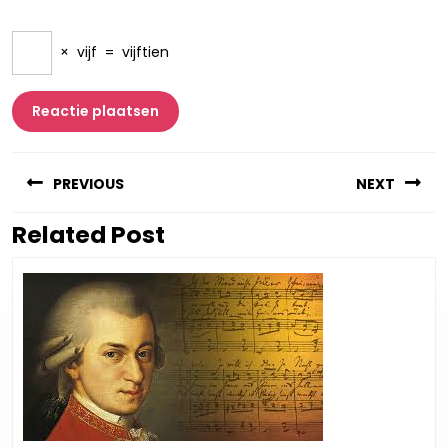
×
vijf
=
vijftien
Berichtnavigatie
PREVIOUS
NEXT
Related Post
Vorig
Volgend
bericht:
bericht: