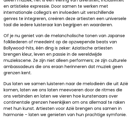
alleen muziek; het is een viering van diversiteit, inclusiviteit
en artistieke expressie. Door samen te werken met
internationale collega’s en invloeden uit verschillende
genres te integreren, creëren deze artiesten een universele
taal die iedere luisteraar kan begrijpen en waarderen.
Of je nu geniet van de melancholische tonen van Japanse
folkliederen of meedeint op de opzwepende beats van
Bollywood-hits, één ding is zeker: Aziatische artiesten
brengen kleur, leven en passie in de wereldwijde
muziekscene. Ze zijn niet alleen performers; ze zijn culturele
ambassadeurs die ons eraan herinneren dat muziek geen
grenzen kent.
Dus laten we samen luisteren naar de melodieën die uit Azië
komen, laten we ons laten meevoeren door de ritmes die
ons verbinden en laten we vieren hoe kunstenaars over
continentale grenzen heenkijken om ons allemaal te raken
met hun kunst. Artiesten voor Azië brengen ons samen in
harmonie – laten we genieten van hun prachtige symfonie.