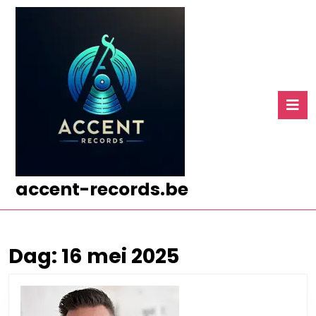
Ga
naar
de
inhoud
Ga
naar
O
de
k
inhoud
accent-records.be
Dag:
16 mei 2025