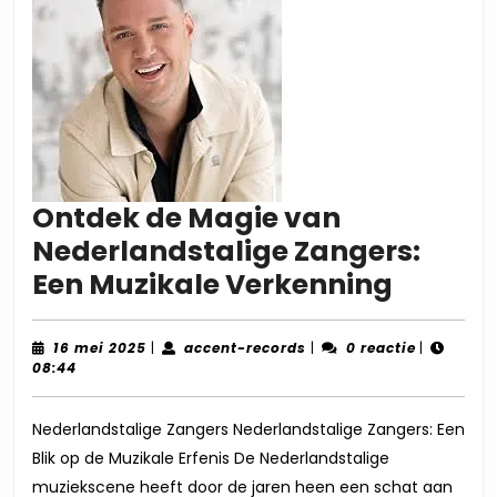
Ontdek de Magie van
Nederlandstalige Zangers:
Ontde
Een Muzikale Verkenning
de
Magie
16
accent-
16 mei 2025
|
accent-records
|
0 reactie
|
mei
records
08:44
van
2025
Nederl
Nederlandstalige Zangers Nederlandstalige Zangers: Een
Zanger
Blik op de Muzikale Erfenis De Nederlandstalige
Een
muziekscene heeft door de jaren heen een schat aan