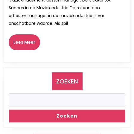
in
Succes in de Muziekindustrie De rol van een
de
artiestenmanager in de muziekindustrie is van
Belgi
onschatbare waarde. Als spil
Muzie
Lees
Lees Meer
Meer
ZOEKEN
Zoeken