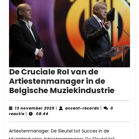
De Cruciale Rol van de
Artiestenmanager in de
De
Belgische Muziekindustrie
Cruci
Rol
13
accent-
13 november 2025
|
accent-records
|
0
november
records
reactie
|
08:44
van
2025
de
Artiestenmanager: De Sleutel tot Succes in de
Artie
Muziekindustrie Artiestenmanager: De Sleutel tot