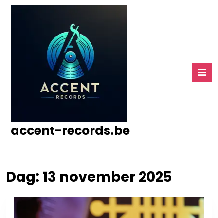
Ga
naar
de
inhoud
Ga
naar
O
de
k
inhoud
accent-records.be
Dag:
13 november 2025