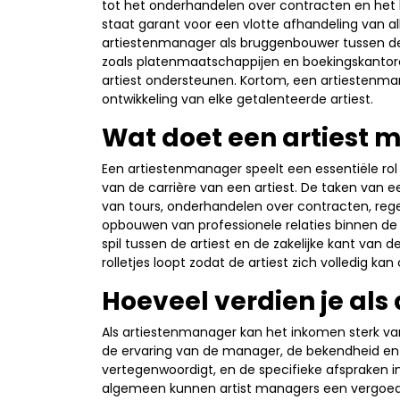
tot het onderhandelen over contracten en het 
staat garant voor een vlotte afhandeling van a
artiestenmanager als bruggenbouwer tussen de ar
zoals platenmaatschappijen en boekingskantore
artiest ondersteunen. Kortom, een artiestenma
ontwikkeling van elke getalenteerde artiest.
Wat doet een artiest 
Een artiestenmanager speelt een essentiële rol
van de carrière van een artiest. De taken va
van tours, onderhandelen over contracten, rege
opbouwen van professionele relaties binnen de 
spil tussen de artiest en de zakelijke kant van de
rolletjes loopt zodat de artiest zich volledig ka
Hoeveel verdien je als
Als artiestenmanager kan het inkomen sterk vari
de ervaring van de manager, de bekendheid en he
vertegenwoordigt, en de specifieke afspraken i
algemeen kunnen artist managers een vergoed