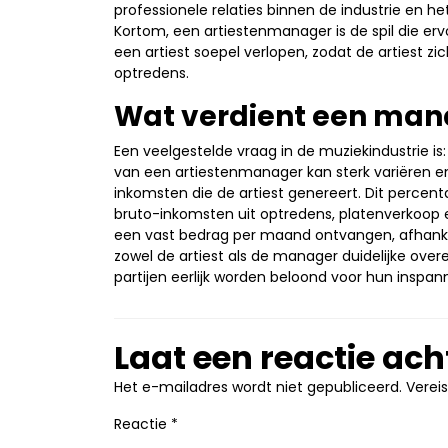
professionele relaties binnen de industrie en h
Kortom, een artiestenmanager is de spil die ervo
een artiest soepel verlopen, zodat de artiest zic
optredens.
Wat verdient een mana
Een veelgestelde vraag in de muziekindustrie is
van een artiestenmanager kan sterk variëren 
inkomsten die de artiest genereert. Dit percen
bruto-inkomsten uit optredens, platenverkoo
een vast bedrag per maand ontvangen, afhankel
zowel de artiest als de manager duidelijke ove
partijen eerlijk worden beloond voor hun inspan
Laat een reactie ach
Het e-mailadres wordt niet gepubliceerd.
Verei
Reactie
*