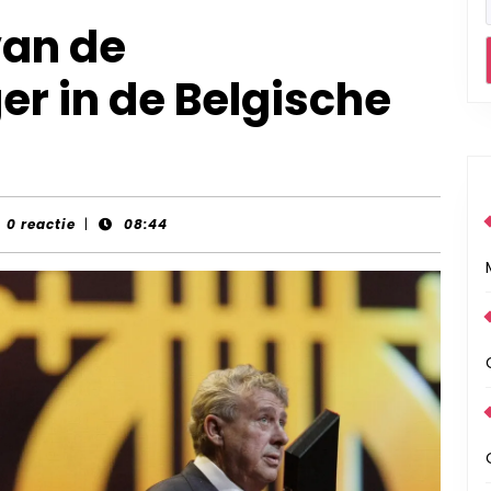
van de
r in de Belgische
nt-
0 reactie
|
08:44
rds