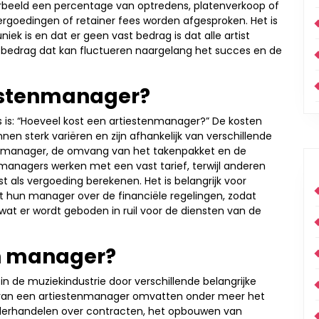
oorbeeld een percentage van optredens, platenverkoop of
rgoedingen of retainer fees worden afgesproken. Het is
iek is en dat er geen vast bedrag is dat alle artist
 bedrag dat kan fluctueren naargelang het succes en de
iestenmanager?
 is: “Hoeveel kost een artiestenmanager?” De kosten
n sterk variëren en zijn afhankelijk van verschillende
de manager, de omvang van het takenpakket en de
managers werken met een vast tarief, terwijl anderen
 als vergoeding berekenen. Het is belangrijk voor
t hun manager over de financiële regelingen, zodat
wat er wordt geboden in ruil voor de diensten van de
en manager?
in de muziekindustrie door verschillende belangrijke
n van een artiestenmanager omvatten onder meer het
derhandelen over contracten, het opbouwen van