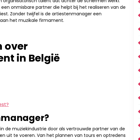
n organisatorisch talent dat achter de schermen werkt
ook een onmisbare partner die helpt bij het realiseren van de
est. Zonder twijfel is de artiestenmanager een
r aan het muzikale firmament.
n over
t in België
est?
enmanager?
 in de muziekindustrie door als vertrouwde partner van de
ken uit te voeren. Van het plannen van tours en optredens