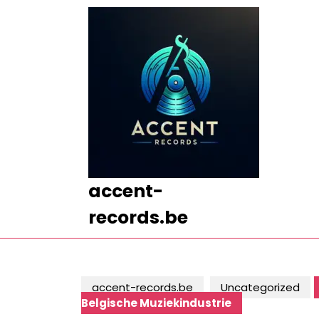
Ga
naar
de
inhoud
Ga
naar
de
inhoud
accent-
records.be
accent-records.be
Uncategorized
Belgische Muziekindustrie