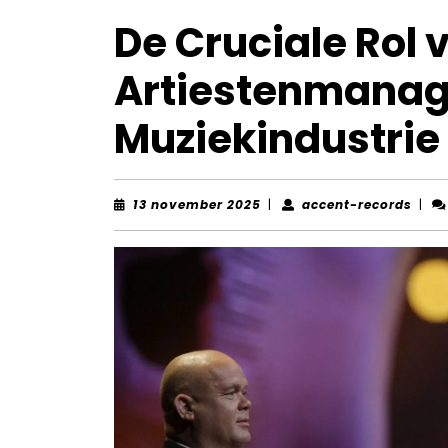
De Cruciale Rol 
Artiestenmanage
Muziekindustrie
13
acce
13 november 2025
|
accent-records
|
november
reco
2025