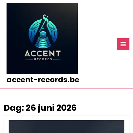
Ga
naar
de
inhoud
Ga
naar
O
de
k
inhoud
accent-records.be
Dag:
26 juni 2026