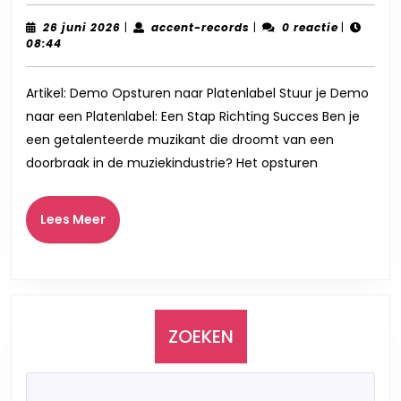
je
succesvol
26
accent-
26 juni 2026
|
accent-records
|
0 reactie
|
juni
records
08:44
een
2026
demo
Artikel: Demo Opsturen naar Platenlabel Stuur je Demo
kan
naar een Platenlabel: Een Stap Richting Succes Ben je
opsturen
een getalenteerde muzikant die droomt van een
naar
doorbraak in de muziekindustrie? Het opsturen
een
platenlabel
Lees
Lees Meer
Meer
ZOEKEN