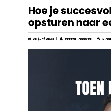
Hoe je succesvo
opsturen naar e
26
accent-
26 juni 2026
|
accent-records
|
0 re
juni
records
2026