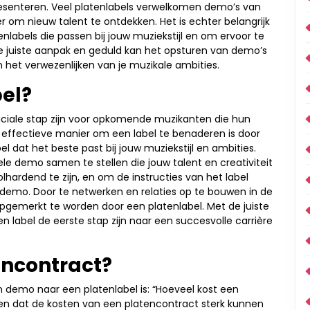
resenteren. Veel platenlabels verwelkomen demo’s van
 om nieuw talent te ontdekken. Het is echter belangrijk
labels die passen bij jouw muziekstijl en om ervoor te
de juiste aanpak en geduld kan het opsturen van demo’s
an het verwezenlijken van je muzikale ambities.
bel?
ciale stap zijn voor opkomende muzikanten die hun
n effectieve manier om een label te benaderen is door
l dat het beste past bij jouw muziekstijl en ambities.
le demo samen te stellen die jouw talent en creativiteit
olhardend te zijn, en om de instructies van het label
e demo. Door te netwerken en relaties op te bouwen in de
opgemerkt te worden door een platenlabel. Met de juiste
 label de eerste stap zijn naar een succesvolle carrière
encontract?
n demo naar een platenlabel is: “Hoeveel kost een
jpen dat de kosten van een platencontract sterk kunnen