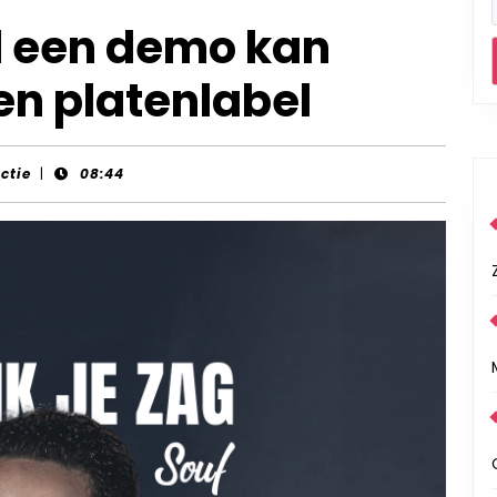
l een demo kan
en platenlabel
actie
|
08:44