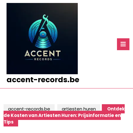
Ga
naar
de
inhoud
Ga
naar
O
de
k
inhoud
accent-records.be
accent-records.be
artiesten huren
Ontdek
de Kosten van Artiesten Huren: Prijsinformatie en
Tips