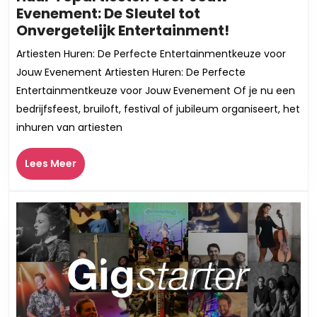
Evenement: De Sleutel tot
Huur
Onvergetelijk Entertainment!
Topartieste
Artiesten Huren: De Perfecte Entertainmentkeuze voor
voor
Jouw Evenement Artiesten Huren: De Perfecte
Jouw
Entertainmentkeuze voor Jouw Evenement Of je nu een
Evenement:
bedrijfsfeest, bruiloft, festival of jubileum organiseert, het
De
inhuren van artiesten
Sleutel
tot
Lees
Onvergeteli
Lees Meer
Meer
Entertainme