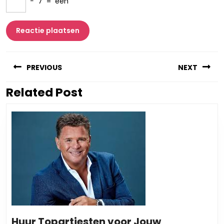
−
7
=
een
Berichtnavigatie
PREVIOUS
NEXT
Related Post
Vorig
Volgend
bericht:
bericht:
Huur Topartiesten voor Jouw