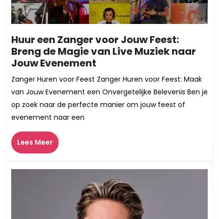
Huur een Zanger voor Jouw Feest:
Breng de Magie van Live Muziek naar
Huur
Jouw Evenement
een
Zanger Huren voor Feest Zanger Huren voor Feest: Maak
Zanger
van Jouw Evenement een Onvergetelijke Belevenis Ben je
voor
op zoek naar de perfecte manier om jouw feest of
Jouw
evenement naar een
Feest:
Breng
Lees
Lees Meer
de
Meer
Magie
van
Live
Muziek
naar
Jouw