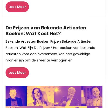
Iconen
Lees
van
Lees Meer
Meer
de
Muziekscene
De Prijzen van Bekende Artiesten
De
Boeken: Wat Kost Het?
Prijzen
Bekende Artiesten Boeken Prijzen Bekende Artiesten
van
Boeken: Wat Zijn De Prijzen? Het boeken van bekende
Bekende
artiesten voor een evenement kan een geweldige
Artiesten
manier zijn om de sfeer te verhogen en
Boeken:
Wat
Lees
Lees Meer
Kost
Meer
Het?