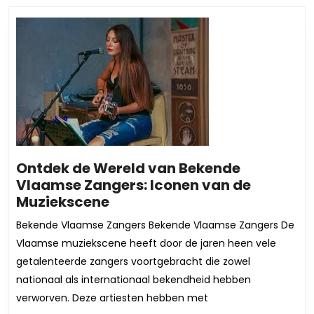
bericht:
bericht:
Ontdek de Wereld van Bekende
Vlaamse Zangers: Iconen van de
Ontdek
Muziekscene
de
Bekende Vlaamse Zangers Bekende Vlaamse Zangers De
Wereld
Vlaamse muziekscene heeft door de jaren heen vele
van
getalenteerde zangers voortgebracht die zowel
Bekende
nationaal als internationaal bekendheid hebben
Vlaamse
verworven. Deze artiesten hebben met
Zangers: