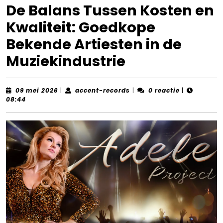
De Balans Tussen Kosten en
Kwaliteit: Goedkope
Bekende Artiesten in de
Muziekindustrie
09
accent-
09 mei 2026
|
accent-records
|
0 reactie
|
mei
records
08:44
2026