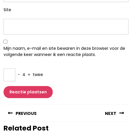
Site
Mijn naam, e-mail en site bewaren in deze browser voor de
volgende keer wanneer ik een reactie plaats.
−
4
=
twee
Berichtnavigatie
PREVIOUS
NEXT
Related Post
Vorig
Volgend