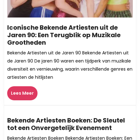
Iconische Bekende Artiesten uit de
Jaren 90: Een Terugblik op Muzikale
Iconische
Grootheden
Bekende
Bekende Artiesten uit de Jaren 90 Bekende Artiesten uit
Artiesten
de Jaren 90 De jaren 90 waren een tijdperk van muzikale
uit
diversiteit en vernieuwing, waarin verschillende genres en
de
artiesten de hitlijsten
Jaren
90:
Lees
Lees Meer
Een
Meer
Terugblik
op
Muzikale
Bekende Artiesten Boeken: De Sleutel
Grootheden
Bekende
tot een Onvergetelijk Evenement
Artieste
Bekende Artiesten Boeken Bekende Artiesten Boeken: Een