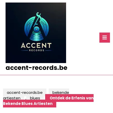
Ga
naar
de
inhoud
Ga
naar
O
de
k
inhoud
accent-records.be
accent-records.be
bekende
artiesten
,
blues
Ontdek de Erfenis van
Bekende Blues Artiesten