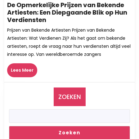
De Opmerkelijke Prijzen van Bekende
Artiesten: Een Diepgaande Blik op Hun
De
Verdiensten
Opmerkelijke
Prijzen van Bekende Artiesten Prijzen van Bekende
Prijzen
Artiesten: Wat Verdienen Zij? Als het gaat om bekende
van
artiesten, roept de vraag naar hun verdiensten altijd veel
Bekende
interesse op. Van wereldberoemde zangers
Artiesten:
Een
Lees
Lees Meer
Diepgaande
Meer
Blik
op
Hun
ZOEKEN
Verdiensten
Zoeken