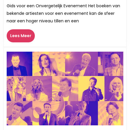
Boeken:
Gids voor een Onvergetelijk Evenement Het boeken van
De
bekende artiesten voor een evenement kan de sfeer
Sleutel
naar een hoger niveau tillen en een
tot
een
Lees
Lees Meer
Onverget
Meer
Eveneme