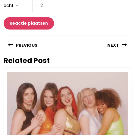
acht
−
=
2
Berichtnavigatie
PREVIOUS
NEXT
Related Post
Vorig
Volgend
bericht:
bericht: