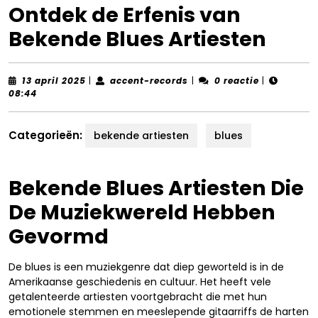
Ontdek de Erfenis van
Bekende Blues Artiesten
13
accent-
13 april 2025
|
accent-records
|
0 reactie
|
april
records
08:44
2025
Categorieën:
bekende artiesten
blues
Bekende Blues Artiesten Die
De Muziekwereld Hebben
Gevormd
De blues is een muziekgenre dat diep geworteld is in de
Amerikaanse geschiedenis en cultuur. Het heeft vele
getalenteerde artiesten voortgebracht die met hun
emotionele stemmen en meeslepende gitaarriffs de harten