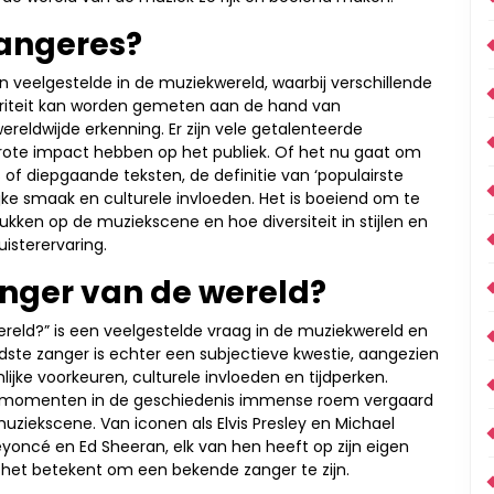
zangeres?
en veelgestelde in de muziekwereld, waarbij verschillende
ariteit kan worden gemeten aan de hand van
ereldwijde erkenning. Er zijn vele getalenteerde
rote impact hebben op het publiek. Of het nu gaat om
f diepgaande teksten, de definitie van ‘populairste
ijke smaak en culturele invloeden. Het is boeiend om te
ukken op de muziekscene en hoe diversiteit in stijlen en
isterervaring.
anger van de wereld?
reld?” is een veelgestelde vraag in de muziekwereld en
ste zanger is echter een subjectieve kwestie, aangezien
lijke voorkeuren, culturele invloeden en tijdperken.
de momenten in de geschiedenis immense roem vergaard
ziekscene. Van iconen als Elvis Presley en Michael
yoncé en Ed Sheeran, elk van hen heeft op zijn eigen
het betekent om een ​​bekende zanger te zijn.