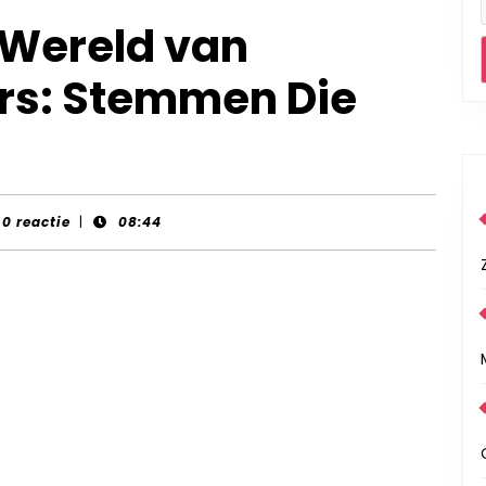
 Wereld van
rs: Stemmen Die
t-
0 reactie
|
08:44
ds