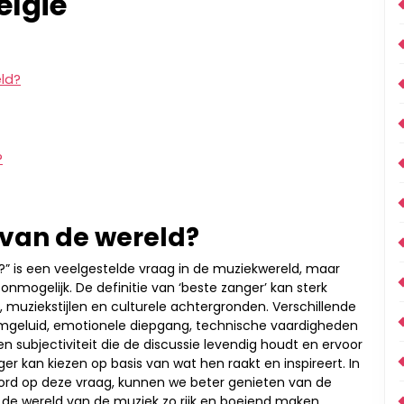
elgië
ld?
?
 van de wereld?
?” is een veelgestelde vraag in de muziekwereld, maar
onmogelijk. De definitie van ‘beste zanger’ kan sterk
, muziekstijlen en culturele achtergronden. Verschillende
geluid, emotionele diepgang, technische vaardigheden
en subjectiviteit die de discussie levendig houdt en ervoor
nger kan kiezen op basis van wat hen raakt en inspireert. In
oord op deze vraag, kunnen we beter genieten van de
de wereld van de muziek zo rijk en boeiend maken.