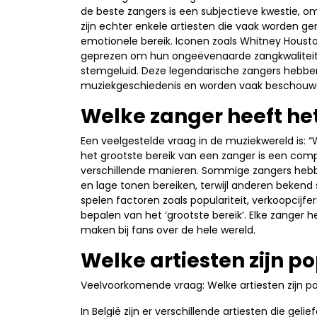
de beste zangers is een subjectieve kwestie, o
zijn echter enkele artiesten die vaak worden g
emotionele bereik. Iconen zoals Whitney Housto
geprezen om hun ongeëvenaarde zangkwaliteit
stemgeluid. Deze legendarische zangers hebben
muziekgeschiedenis en worden vaak beschouwd al
Welke zanger heeft het
Een veelgestelde vraag in de muziekwereld is: 
het grootste bereik van een zanger is een co
verschillende manieren. Sommige zangers heb
en lage tonen bereiken, terwijl anderen beken
spelen factoren zoals populariteit, verkoopcijfer
bepalen van het ‘grootste bereik’. Elke zanger h
maken bij fans over de hele wereld.
Welke artiesten zijn po
Veelvoorkomende vraag: Welke artiesten zijn pop
In België zijn er verschillende artiesten die gelie