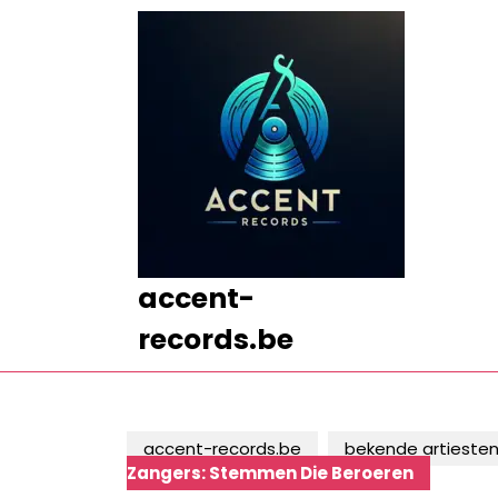
Ga
naar
de
inhoud
Ga
naar
de
inhoud
accent-
records.be
accent-records.be
bekende artieste
Zangers: Stemmen Die Beroeren