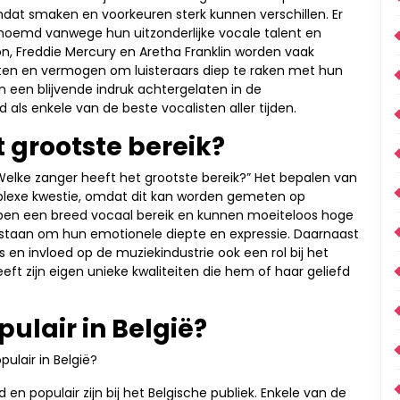
mdat smaken en voorkeuren sterk kunnen verschillen. Er
enoemd vanwege hun uitzonderlijke vocale talent en
n, Freddie Mercury en Aretha Franklin worden vaak
en en vermogen om luisteraars diep te raken met hun
 een blijvende indruk achtergelaten in de
s enkele van de beste vocalisten aller tijden.
 grootste bereik?
“Welke zanger heeft het grootste bereik?” Het bepalen van
mplexe kwestie, omdat dit kan worden gemeten op
ben een breed vocaal bereik en kunnen moeiteloos hoge
d staan om hun emotionele diepte en expressie. Daarnaast
s en invloed op de muziekindustrie ook een rol bij het
eeft zijn eigen unieke kwaliteiten die hem of haar geliefd
pulair in België?
ulair in België?
fd en populair zijn bij het Belgische publiek. Enkele van de