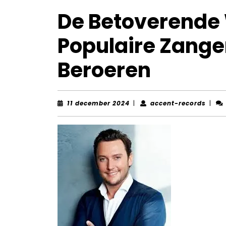
De Betoverende
Populaire Zange
Beroeren
11
accen
11 december 2024
|
accent-records
|
december
recor
2024