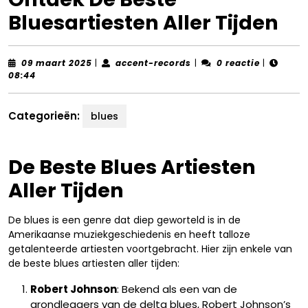
Bluesartiesten Aller Tijden
09
accent-
09 maart 2025
|
accent-records
|
0 reactie
|
maart
records
08:44
2025
Categorieën:
blues
De Beste Blues Artiesten
Aller Tijden
De blues is een genre dat diep geworteld is in de
Amerikaanse muziekgeschiedenis en heeft talloze
getalenteerde artiesten voortgebracht. Hier zijn enkele van
de beste blues artiesten aller tijden:
Robert Johnson
: Bekend als een van de
grondleggers van de delta blues, Robert Johnson’s