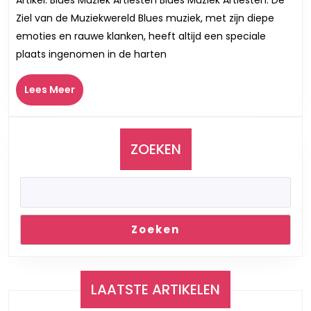
van
Ziel van de Muziekwereld Blues muziek, met zijn diepe
Blues
emoties en rauwe klanken, heeft altijd een speciale
Muziek:
plaats ingenomen in de harten
Artiesten
Die
Lees
Lees Meer
Emoties
Meer
Laten
Zingen
ZOEKEN
Zoeken
LAATSTE ARTIKELEN