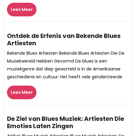
Een
Lees
Lees Meer
Diepe
Meer
Duik
in
Emotie
Ontdek de Erfenis van Bekende Blues
en
Ontdek
Artiesten
Passie
de
Bekende Blues Artiesten Bekende Blues Artiesten Die De
Erfenis
Muziekwereld Hebben Gevormd De blues is een
van
muziekgenre dat diep geworteld is in de Amerikaanse
Bekende
geschiedenis en cultuur. Het heeft vele getalenteerde
Blues
Artiesten
Lees
Lees Meer
Meer
De Ziel van Blues Muziek: Artiesten Die
De
Emoties Laten Zingen
Ziel
Artikel: Blues Muziek Artiesten Blues Muziek Artiesten: De