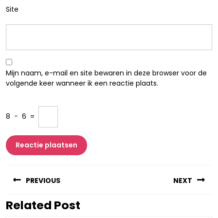
Site
Mijn naam, e-mail en site bewaren in deze browser voor de
volgende keer wanneer ik een reactie plaats.
8
−
6
=
Berichtnavigatie
PREVIOUS
NEXT
Related Post
Vorig
Volgend
bericht:
bericht: