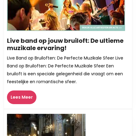
Live band op jouw bruiloft: De ultieme
Live
muzikale ervaring!
band
Live Band op Bruiloften: De Perfecte Muzikale Sfeer Live
op
Band op Bruiloften: De Perfecte Muzikale Sfeer Een
jouw
bruiloft is een speciale gelegenheid die vraagt om een
bruiloft:
feestelijke en romantische sfeer.
De
ultieme
Lees
Lees Meer
muzikale
Meer
ervaring!