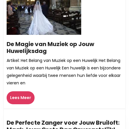
De Magie van Muziek op Jouw
De
Huwelijksdag
Magie
Artikel: Het Belang van Muziek op een Huwelijk Het Belang
van
van Muziek op een Huwelijk Een huwelijk is een bijzondere
Muziek
gelegenheid waarbij twee mensen hun liefde voor elkaar
op
vieren en
Jouw
Huwelijksdag
Lees
Lees Meer
Meer
De Perfecte Zanger voor Jouw Bruiloft: