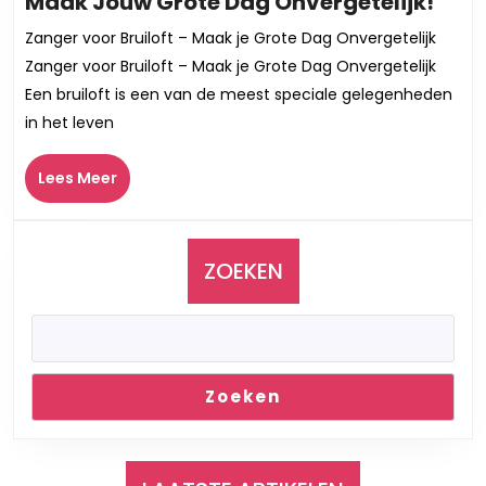
De
Maak Jouw Grote Dag Onvergetelijk!
Perf
Zanger voor Bruiloft – Maak je Grote Dag Onvergetelijk
Zan
Zanger voor Bruiloft – Maak je Grote Dag Onvergetelijk
voor
Een bruiloft is een van de meest speciale gelegenheden
Jou
in het leven
Bruil
Maa
Lees
Lees Meer
Jou
Meer
Grot
Dag
Onve
ZOEKEN
Zoeken