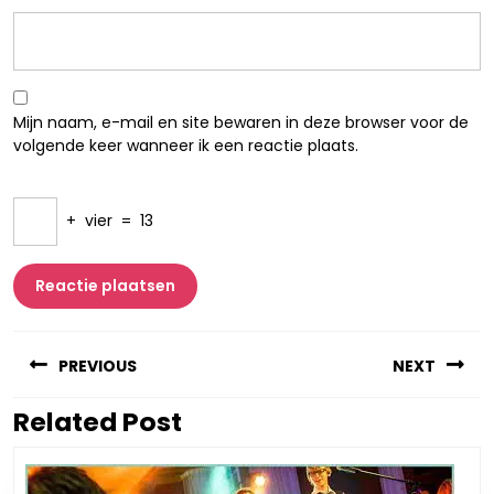
Mijn naam, e-mail en site bewaren in deze browser voor de
volgende keer wanneer ik een reactie plaats.
+
vier
=
13
Berichtnavigatie
PREVIOUS
NEXT
Related Post
Vorig
Volgend
bericht:
bericht: