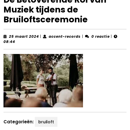
Muziek tijdens de
Bruiloftsceremonie
25
accent-
25 maart 2024
|
accent-records
|
0 reactie
|
maart
records
08:44
2024
Categorieën:
bruiloft