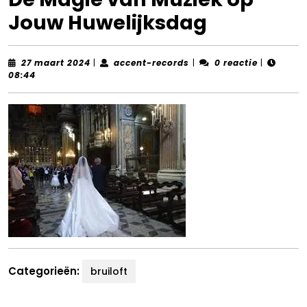
Jouw Huwelijksdag
27
accent-
27 maart 2024
|
accent-records
|
0 reactie
|
maart
records
08:44
2024
Categorieën:
bruiloft