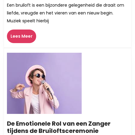
Rol
Een bruiloft is een bijzondere gelegenheid die draait om
van
liefde, vreugde en het vieren van een nieuw begin.
Muziek
Muziek speelt hierbij
op
Jouw
Lees
Lees Meer
Bruiloft
Meer
De Emotionele Rol van een Zanger
De
tijdens de Bruiloftsceremonie