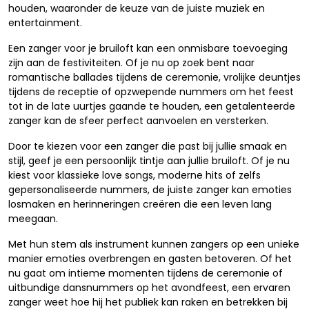
houden, waaronder de keuze van de juiste muziek en
entertainment.
Een zanger voor je bruiloft kan een onmisbare toevoeging
zijn aan de festiviteiten. Of je nu op zoek bent naar
romantische ballades tijdens de ceremonie, vrolijke deuntjes
tijdens de receptie of opzwepende nummers om het feest
tot in de late uurtjes gaande te houden, een getalenteerde
zanger kan de sfeer perfect aanvoelen en versterken.
Door te kiezen voor een zanger die past bij jullie smaak en
stijl, geef je een persoonlijk tintje aan jullie bruiloft. Of je nu
kiest voor klassieke love songs, moderne hits of zelfs
gepersonaliseerde nummers, de juiste zanger kan emoties
losmaken en herinneringen creëren die een leven lang
meegaan.
Met hun stem als instrument kunnen zangers op een unieke
manier emoties overbrengen en gasten betoveren. Of het
nu gaat om intieme momenten tijdens de ceremonie of
uitbundige dansnummers op het avondfeest, een ervaren
zanger weet hoe hij het publiek kan raken en betrekken bij