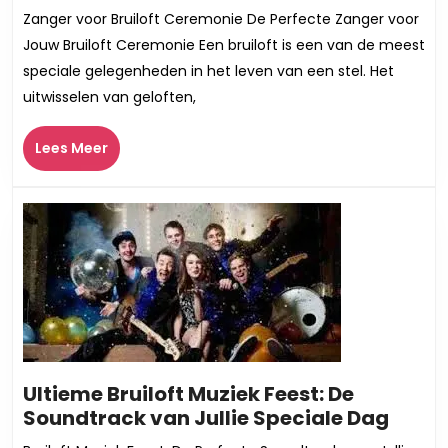
Emotionele
Zanger voor Bruiloft Ceremonie De Perfecte Zanger voor
Rol
Jouw Bruiloft Ceremonie Een bruiloft is een van de meest
van
speciale gelegenheden in het leven van een stel. Het
een
uitwisselen van geloften,
Zanger
tijdens
Lees
Lees Meer
de
Meer
Bruiloftsce
Ultieme Bruiloft Muziek Feest: De
Ultie
Soundtrack van Jullie Speciale Dag
Bruilo