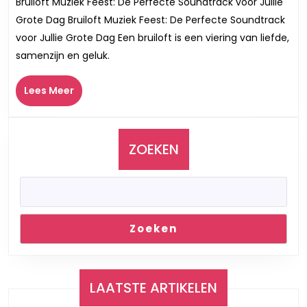
Bruiloft Muziek Feest: De Perfecte Soundtrack voor Jullie
Muzie
Grote Dag Bruiloft Muziek Feest: De Perfecte Soundtrack
Feest:
voor Jullie Grote Dag Een bruiloft is een viering van liefde,
De
samenzijn en geluk.
Soun
van
Lees
Lees Meer
Jullie
Meer
Speci
Dag
ZOEKEN
Zoeken
LAATSTE ARTIKELEN