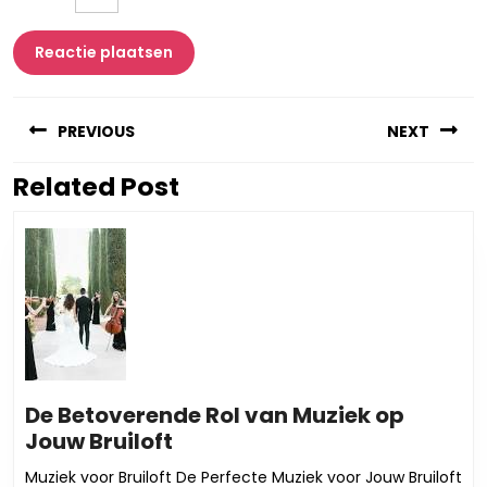
Berichtnavigatie
PREVIOUS
NEXT
Related Post
Vorig
Volgend
bericht:
bericht:
De Betoverende Rol van Muziek op
De
Jouw Bruiloft
Betoverende
Muziek voor Bruiloft De Perfecte Muziek voor Jouw Bruiloft