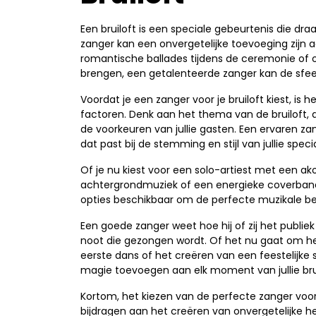
Een bruiloft is een speciale gebeurtenis die draa
zanger kan een onvergetelijke toevoeging zijn 
romantische ballades tijdens de ceremonie of
brengen, een getalenteerde zanger kan de sfee
Voordat je een zanger voor je bruiloft kiest, is
factoren. Denk aan het thema van de bruiloft, d
de voorkeuren van jullie gasten. Een ervaren za
dat past bij de stemming en stijl van jullie speci
Of je nu kiest voor een solo-artiest met een ako
achtergrondmuziek of een energieke coverband o
opties beschikbaar om de perfecte muzikale be
Een goede zanger weet hoe hij of zij het publ
noot die gezongen wordt. Of het nu gaat om het v
eerste dans of het creëren van een feestelijke 
magie toevoegen aan elk moment van jullie brui
Kortom, het kiezen van de perfecte zanger voor j
bijdragen aan het creëren van onvergetelijke he