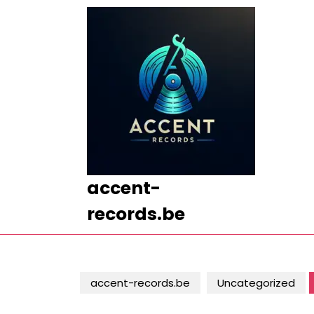
Ga
naar
de
inhoud
Ga
naar
de
inhoud
accent-
records.be
accent-records.be
Uncategorized