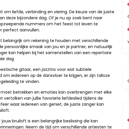
it om liefde, verbinding en viering. De keuze van de juiste
aan deze bijzondere dag. Of je nu op zoek bent naar
 opzwepende nummers om het feest tot leven te
r perfect aanvullen.
 het belangrijk om rekening te houden met verschillende
e persoonlijke smaak van jou en je partner, en natuurlijk
nger kan helpen bij het samenstellen van een repertoire
ale dag.
estische gitaar, een jazztrio voor wat subtiele
m iedereen op de dansvloer te krijgen, er zijn talloze
geleiding te vinden.
iek moet betrekken en emoties kan overbrengen met elke
ertolken van jullie favoriete liefdeslied tijdens de
sfeer waar iedereen van geniet, de juiste zanger kan
loft.
ouw bruiloft is een belangrijke beslissing die kan
rinneringen. Neem de tijd om verschillende artiesten te