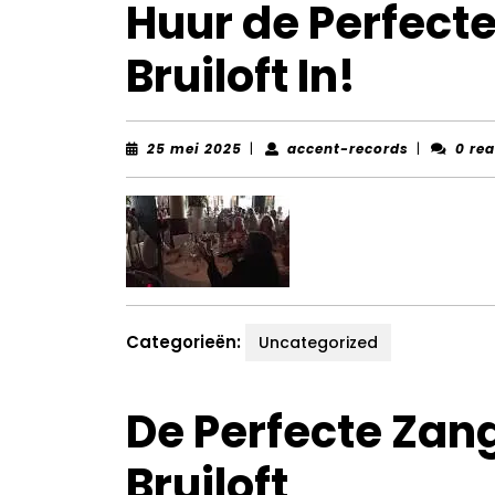
Huur de Perfect
Bruiloft In!
25
accent-
25 mei 2025
|
accent-records
|
0 rea
mei
records
2025
Categorieën:
Uncategorized
De Perfecte Zan
Bruiloft