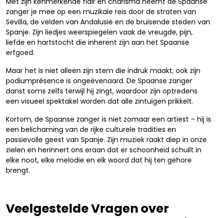
Met zijn kenmerkende flair en charisma neemt de Spaanse
zanger je mee op een muzikale reis door de straten van
Sevilla, de velden van Andalusië en de bruisende steden van
Spanje. Zijn liedjes weerspiegelen vaak de vreugde, pijn,
liefde en hartstocht die inherent zijn aan het Spaanse
erfgoed.
Maar het is niet alleen zijn stem die indruk maakt; ook zijn
podiumprésence is ongeëvenaard. De Spaanse zanger
danst soms zelfs terwijl hij zingt, waardoor zijn optredens
een visueel spektakel worden dat alle zintuigen prikkelt.
Kortom, de Spaanse zanger is niet zomaar een artiest – hij is
een belichaming van de rijke culturele tradities en
passievolle geest van Spanje. Zijn muziek raakt diep in onze
zielen en herinnert ons eraan dat er schoonheid schuilt in
elke noot, elke melodie en elk woord dat hij ten gehore
brengt.
Veelgestelde Vragen over