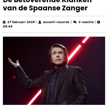
van de Spaanse Zanger
27
accent-
27 februari 2026
|
accent-records
|
0 reactie
|
februari
records
08:44
2026