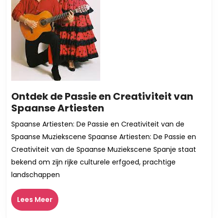
Ontdek de Passie en Creativiteit van
Ontdek
Spaanse Artiesten
de
Spaanse Artiesten: De Passie en Creativiteit van de
Passie
Spaanse Muziekscene Spaanse Artiesten: De Passie en
en
Creativiteit van de Spaanse Muziekscene Spanje staat
Creativiteit
bekend om zijn rijke culturele erfgoed, prachtige
van
landschappen
Spaanse
Artiesten
Lees
Lees Meer
Meer