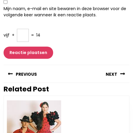
Mijn naam, e-mail en site bewaren in deze browser voor de
volgende keer wanneer ik een reactie plaats.
vijf
+
=
14
Berichtnavigatie
PREVIOUS
NEXT
Related Post
Vorig
Volgend
bericht:
bericht: