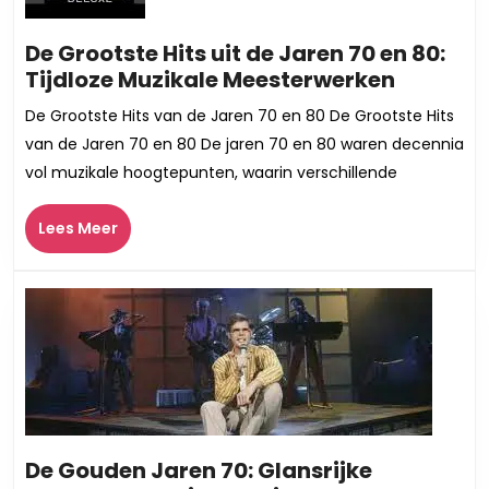
90
De Grootste Hits uit de Jaren 70 en 80:
De
Tijdloze Muzikale Meesterwerken
Grootst
De Grootste Hits van de Jaren 70 en 80 De Grootste Hits
Hits
van de Jaren 70 en 80 De jaren 70 en 80 waren decennia
uit
vol muzikale hoogtepunten, waarin verschillende
de
Jaren
Lees
Lees Meer
70
Meer
en
80:
Tijdloze
Muzikal
Meester
De Gouden Jaren 70: Glansrijke