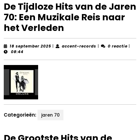
De Tijdloze Hits van de Jaren
70: Een Muzikale Reis naar
het Verleden
18
accent-
18 september 2025
|
accent-records
|
0 reactie
|
september
records
08:44
2025
Categorieën:
jaren 70
De Grootste Hits van de