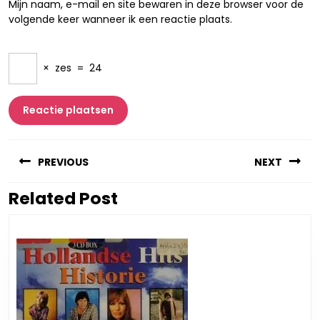
Mijn naam, e-mail en site bewaren in deze browser voor de
volgende keer wanneer ik een reactie plaats.
×
zes
=
24
Berichtnavigatie
PREVIOUS
NEXT
Related Post
Vorig
Volgend
bericht:
bericht: