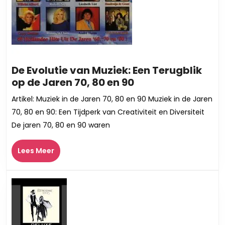
De Evolutie van Muziek: Een Terugblik
De
op de Jaren 70, 80 en 90
Evolutie
Artikel: Muziek in de Jaren 70, 80 en 90 Muziek in de Jaren
van
70, 80 en 90: Een Tijdperk van Creativiteit en Diversiteit
Muziek:
De jaren 70, 80 en 90 waren
Een
Terugblik
Lees
Lees Meer
op
Meer
de
Jaren
70,
80
en