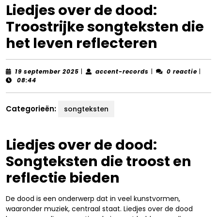
Liedjes over de dood:
Troostrijke songteksten die
het leven reflecteren
19
accent-
19 september 2025
|
accent-records
|
0 reactie
|
september
records
08:44
2025
Categorieën:
songteksten
Liedjes over de dood:
Songteksten die troost en
reflectie bieden
De dood is een onderwerp dat in veel kunstvormen,
waaronder muziek, centraal staat. Liedjes over de dood