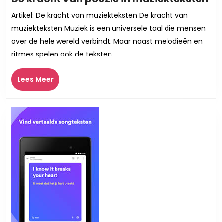
kr
Artikel: De kracht van muziekteksten De kracht van
va
muziekteksten Muziek is een universele taal die mensen
po
over de hele wereld verbindt. Maar naast melodieën en
in
ritmes spelen ook de teksten
mu
Lees
Lees Meer
Meer