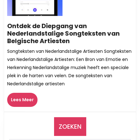
Ontdek de Diepgang van
Nederlandstalige Songteksten van
Ontdek
Belgische Artiesten
de
Songteksten van Nederlandstalige Artiesten Songteksten
Diepgang
van Nederlandstalige Artiesten: Een Bron van Emotie en
van
Herkenning Nederlandstalige muziek heeft een speciale
Nederlandstalige
plek in de harten van velen. De songteksten van
Songteksten
Nederlandstalige artiesten
van
Belgische
Lees
Artiesten
Lees Meer
Meer
ZOEKEN