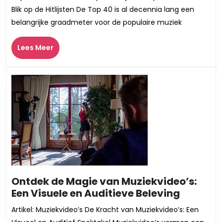
Magie
Blik op de Hitlijsten De Top 40 is al decennia lang een
van
belangrijke graadmeter voor de populaire muziek
Top
40
Lees
Lees Meer
Muziek:
Meer
De
Hitlijsten
Ontrafeld
Ontdek de Magie van Muziekvideo’s:
Ontdek
Een Visuele en Auditieve Beleving
de
Artikel: Muziekvideo’s De Kracht van Muziekvideo’s: Een
Magie