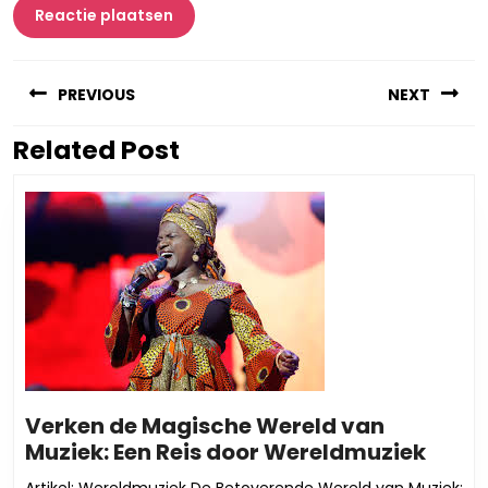
Berichtnavigatie
PREVIOUS
NEXT
Related Post
Vorig
Volgend
bericht:
bericht:
Verken de Magische Wereld van
Verk
Muziek: Een Reis door Wereldmuziek
de
Artikel: Wereldmuziek De Betoverende Wereld van Muziek: