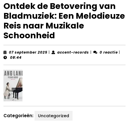
Ontdek de Betovering van
Bladmuziek: Een Melodieuze
Reis naar Muzikale
Schoonheid
07
accent-
07 september 2025
|
accent-records
|
0 reactie
|
september
records
08:44
2025
Categorieën:
Uncategorized