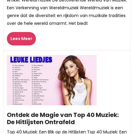
Magi
Een Verkenning van Wereldmuziek Wereldmuziek is een
Were
genre dat de diversiteit en rijkdom van muzikale tradities
van
over de hele wereld omarmt. Het biedt
Muzie
Een
Lees
Lees Meer
Reis
Meer
door
Were
Ontdek de Magie van Top 40 Muziek:
Ontdek
De Hitlijsten Ontrafeld
de
Top 40 Muziek: Een Blik op de Hitlijsten Top 40 Muziek: Een