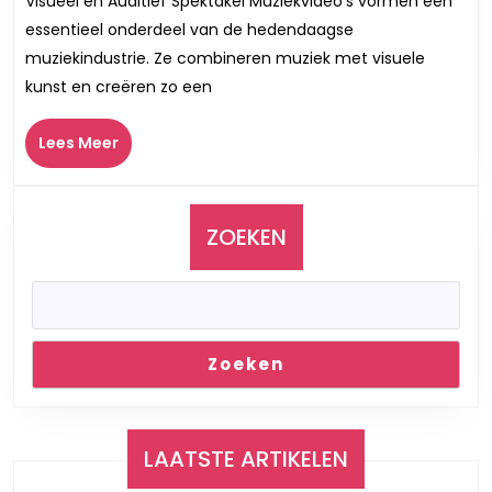
Visueel en Auditief Spektakel Muziekvideo’s vormen een
van
essentieel onderdeel van de hedendaagse
Muziekv
muziekindustrie. Ze combineren muziek met visuele
Een
kunst en creëren zo een
Visuele
en
Lees
Auditie
Lees Meer
Meer
Belevin
ZOEKEN
Zoeken
LAATSTE ARTIKELEN