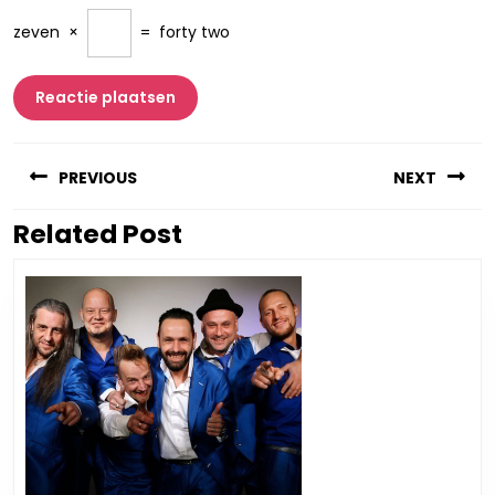
zeven
×
=
forty two
Berichtnavigatie
PREVIOUS
NEXT
Related Post
Vorig
Volgend
bericht:
bericht: