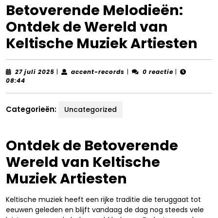
Betoverende Melodieën:
Ontdek de Wereld van
Keltische Muziek Artiesten
27
accent-
27 juli 2025
|
accent-records
|
0 reactie
|
juli
records
08:44
2025
Categorieën:
Uncategorized
Ontdek de Betoverende
Wereld van Keltische
Muziek Artiesten
Keltische muziek heeft een rijke traditie die teruggaat tot
eeuwen geleden en blijft vandaag de dag nog steeds vele