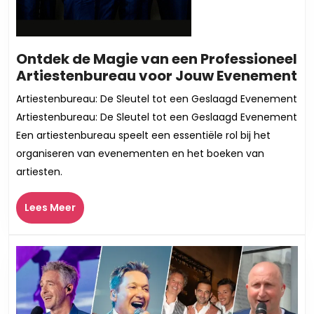
Ontdek de Magie van een Professioneel
O
Artiestenbureau voor Jouw Evenement
d
Artiestenbureau: De Sleutel tot een Geslaagd Evenement
M
Artiestenbureau: De Sleutel tot een Geslaagd Evenement
v
Een artiestenbureau speelt een essentiële rol bij het
ee
organiseren van evenementen en het boeken van
Pr
artiesten.
Ar
vo
Lees
J
Lees Meer
Meer
E