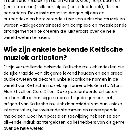
in Keltische muziek zijn de tin whistle, viool, harp, bodhrán
(Ierse trommel), uilleann pipes (Ierse doedelzak), fluit en
accordeon. Deze instrumenten dragen bij aan de
authentieke en betoverende sfeer van Keltische muziek en
worden vaak gecombineerd om complexe en meeslepende
arrangementen te creëren die luisteraars over de hele
wereld weten te raken.
Wie zijn enkele bekende Keltische
muziek artiesten?
Er zijn verschillende bekende Keltische muziek artiesten die
de rijke traditie van dit genre levend houden en een breed
publiek weten te bekoren. Enkele iconische namen in de
wereld van Keltische muziek zijn Loreena McKennitt, Altan,
Alan Stivell en Cara Dillon. Deze getalenteerde artiesten
hebben elk op hun eigen manier bijgedragen aan het
erfgoed van Keltische muziek door middel van hun unieke
interpretaties, betoverende stemmen en meeslepende
melodieën. Door hun passie en toewijding hebben ze een
blijvende indruk achtergelaten op liefhebbers van dit genre
over de hele wereld.