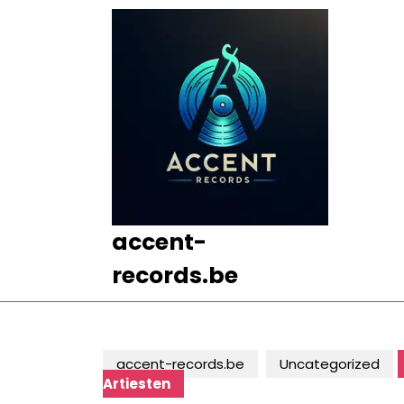
Ga
naar
de
inhoud
Ga
naar
de
inhoud
accent-
records.be
accent-records.be
Uncategorized
Artiesten