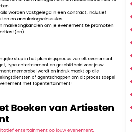
rten.
ails worden vastgelegd in een contract, inclusief
ten en annuleringsclausules.
an marketingkanalen om je evenement te promoten
rtiest(en).
angrijke stap in het planningsproces van elk evenement.
get, type entertainment en geschiktheid voor jouw
nement memorabel wordt en indruk maakt op alle
oekingsdiensten of agentschappen om dit proces soepel
d evenement met topentertainment!
het Boeken van Artiesten
nt
alitatief entertainment op jouw evenement.