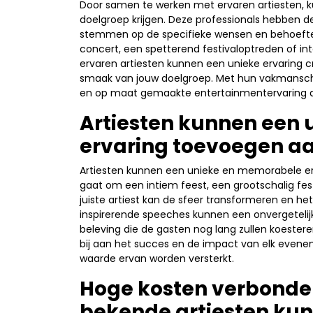
Door samen te werken met ervaren artiesten, 
doelgroep krijgen. Deze professionals hebben de
stemmen op de specifieke wensen en behoeften
concert, een spetterend festivaloptreden of i
ervaren artiesten kunnen een unieke ervaring c
smaak van jouw doelgroep. Met hun vakmanschap
en op maat gemaakte entertainmentervaring di
Artiesten kunnen een
ervaring toevoegen aa
Artiesten kunnen een unieke en memorabele er
gaat om een intiem feest, een grootschalig fe
juiste artiest kan de sfeer transformeren en he
inspirerende speeches kunnen een onvergeteli
beleving die de gasten nog lang zullen koesteren
bij aan het succes en de impact van elk eve
waarde ervan worden versterkt.
Hoge kosten verbonde
bekende artiesten kun