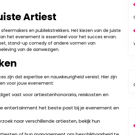
iste Artiest
ook sfeermakers en publiekstrekkers. Het kiezen van de juiste
 van het evenement is essentieel voor het succes ervan.
J-set, stand-up comedy of andere vormen van
 beleving van de aanwezigen.
eken
 zijn dat expertise en nauwkeurigheid vereist. Hier zijn
ken voor jouw evenement:
udget vast voor artiestenhonoraria, reiskosten en
ype entertainment het beste past bij je evenement en
zoek naar verschillende artiesten, bekijk hun
artiesten of hun management om beschikbaarheid te