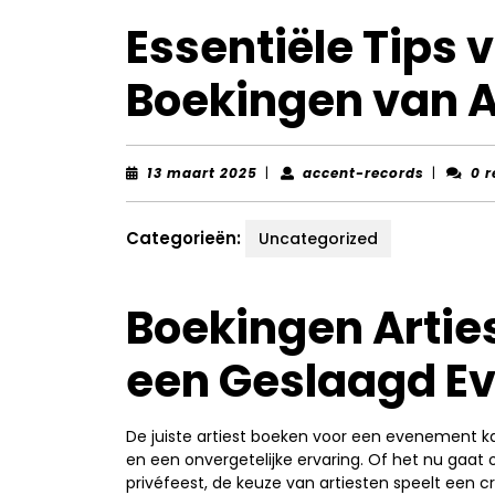
Essentiële Tips 
Boekingen van A
13
accent-
13 maart 2025
|
accent-records
|
0 r
maart
records
2025
Categorieën:
Uncategorized
Boekingen Arties
een Geslaagd E
De juiste artiest boeken voor een evenement 
en een onvergetelijke ervaring. Of het nu gaat
privéfeest, de keuze van artiesten speelt een c