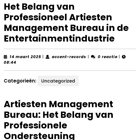
Het Belang van
Professioneel Artiesten
Management Bureau in de
Entertainmentindustrie
14
accent-
14 maart 2025
|
accent-records
|
0 reactie
|
maart
records
08:44
2025
Categorieën:
Uncategorized
Artiesten Management
Bureau: Het Belang van
Professionele
Ondersteuning