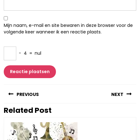
Mijn naam, e-mail en site bewaren in deze browser voor de
volgende keer wanneer ik een reactie plaats.
−
4
=
nul
Berichtnavigatie
PREVIOUS
NEXT
Related Post
Vorig
Volgend
bericht:
bericht: