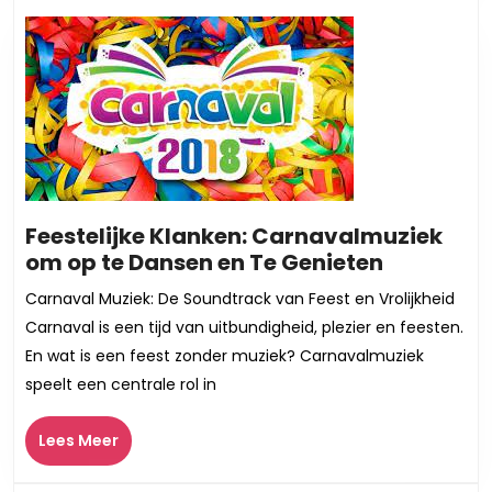
Feestelijke Klanken: Carnavalmuziek
Feestelijk
om op te Dansen en Te Genieten
Klanken:
Carnaval Muziek: De Soundtrack van Feest en Vrolijkheid
Carnaval
Carnaval is een tijd van uitbundigheid, plezier en feesten.
om
En wat is een feest zonder muziek? Carnavalmuziek
op
speelt een centrale rol in
te
Dansen
Lees
Lees Meer
en
Meer
Te