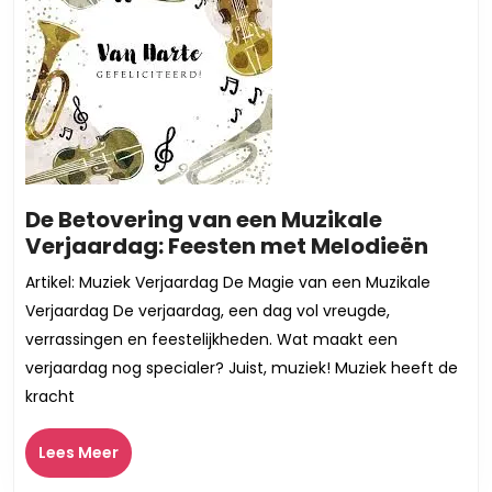
De Betovering van een Muzikale
De
Verjaardag: Feesten met Melodieën
Betov
Artikel: Muziek Verjaardag De Magie van een Muzikale
van
Verjaardag De verjaardag, een dag vol vreugde,
een
verrassingen en feestelijkheden. Wat maakt een
Muzik
verjaardag nog specialer? Juist, muziek! Muziek heeft de
Verja
kracht
Feest
met
Lees
Melo
Lees Meer
Meer