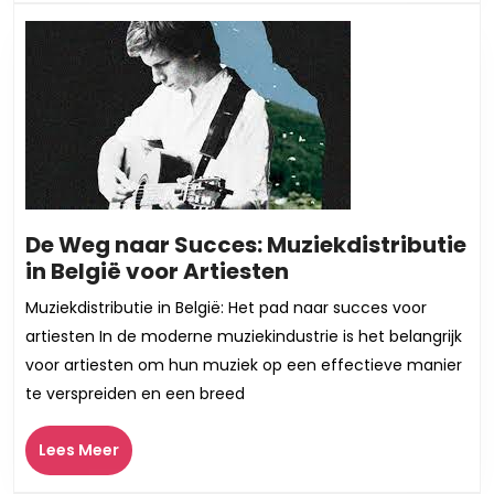
De Weg naar Succes: Muziekdistributie
De
in België voor Artiesten
Weg
Muziekdistributie in België: Het pad naar succes voor
naar
artiesten In de moderne muziekindustrie is het belangrijk
Succes:
voor artiesten om hun muziek op een effectieve manier
Muziekdistributie
te verspreiden en een breed
in
België
Lees
Lees Meer
voor
Meer
Artiesten