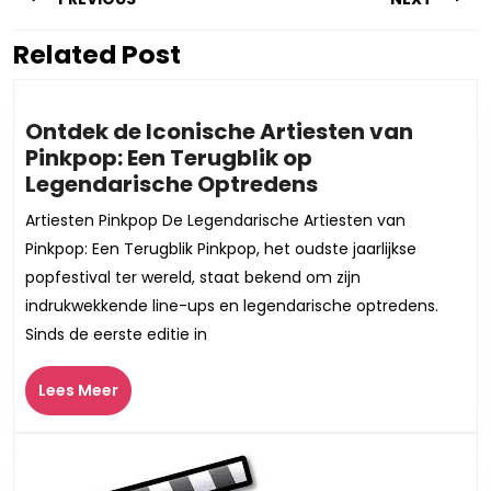
Related Post
Vorig
Volgend
bericht:
bericht:
Ontdek de Iconische Artiesten van
Pinkpop: Een Terugblik op
Ontdek
Legendarische Optredens
de
Artiesten Pinkpop De Legendarische Artiesten van
Iconische
Pinkpop: Een Terugblik Pinkpop, het oudste jaarlijkse
Artiesten
popfestival ter wereld, staat bekend om zijn
van
indrukwekkende line-ups en legendarische optredens.
Pinkpop:
Sinds de eerste editie in
Een
Terugblik
Lees
op
Lees Meer
Meer
Legendarische
Optredens