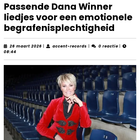
Passende Dana Winner
liedjes voor een emotionele
begrafenisplechtigheid
26
accent-
26 maart 2026
|
accent-records
|
0 reactie
|
maart
records
08:44
2026