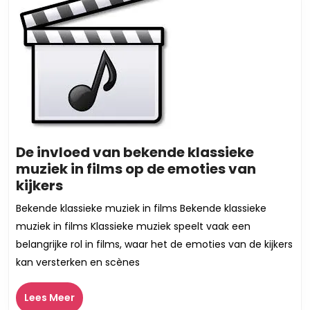
De invloed van bekende klassieke
muziek in films op de emoties van
De
kijkers
invloed
Bekende klassieke muziek in films Bekende klassieke
van
muziek in films Klassieke muziek speelt vaak een
bekende
belangrijke rol in films, waar het de emoties van de kijkers
klassieke
kan versterken en scènes
muziek
in
Lees
Lees Meer
films