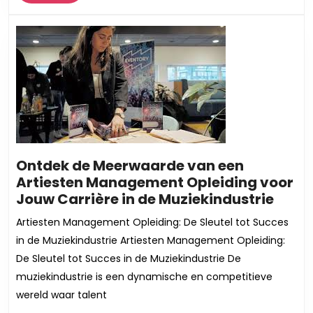
Meer
op
de
emoties
van
kijkers
Ontdek de Meerwaarde van een
Artiesten Management Opleiding voor
Ontd
Jouw Carrière in de Muziekindustrie
de
Artiesten Management Opleiding: De Sleutel tot Succes
Meer
in de Muziekindustrie Artiesten Management Opleiding:
van
De Sleutel tot Succes in de Muziekindustrie De
een
muziekindustrie is een dynamische en competitieve
Artie
wereld waar talent
Mana