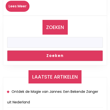
Oplei
Lees
voor
Lees Meer
Meer
Jouw
Carri
in
ZOEKEN
de
Muzie
Zoeken
LAATSTE ARTIKELEN
Ontdek de Magie van Jannes: Een Bekende Zanger
uit Nederland