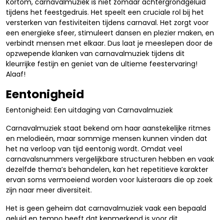
Kortom, carnavalmuziek is niet zomaar achtergrondgeluid
tijdens het feestgedruis. Het speelt een cruciale rol bij het
versterken van festiviteiten tijdens carnaval. Het zorgt voor
een energieke sfeer, stimuleert dansen en plezier maken, en
verbindt mensen met elkaar. Dus laat je meeslepen door de
opzwepende klanken van carnavalmuziek tijdens dit
kleurrijke festijn en geniet van de ultieme feestervaring!
Alaaf!
Eentonigheid
Eentonigheid: Een uitdaging van Carnavalmuziek
Carnavalmuziek staat bekend om haar aanstekelijke ritmes
en melodieën, maar sommige mensen kunnen vinden dat
het na verloop van tijd eentonig wordt. Omdat veel
carnavalsnummers vergelijkbare structuren hebben en vaak
dezelfde thema’s behandelen, kan het repetitieve karakter
ervan soms vermoeiend worden voor luisteraars die op zoek
zijn naar meer diversiteit.
Het is geen geheim dat carnavalmuziek vaak een bepaald
geluid en tempo heeft dat kenmerkend is voor dit