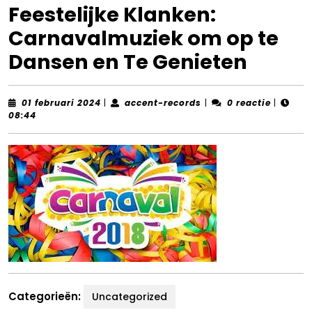
Feestelijke Klanken:
Carnavalmuziek om op te
Dansen en Te Genieten
01
accent-
01 februari 2024
|
accent-records
|
0 reactie
|
februari
records
08:44
2024
Categorieën:
Uncategorized