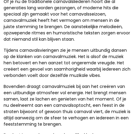
Of je nu de traditionele carnavalsliederen hoort die al
generaties lang worden gezongen, of moderne hits die
speciaal zijn gemaakt voor het carnavalsseizoen,
carnavalmuziek heeft het vermogen om mensen in de
juiste stemming te brengen. De aanstekelijke melodieën,
opzwepende ritmes en humoristische teksten zorgen ervoor
dat niemand stil kan blijven staan.
Tijdens carnavalsvieringen zie je mensen uitbundig dansen
op de klanken van carnavalmuziek. Het is alsof de muziek
hen betovert en hen aanzet tot ongeremde vreugde. Het
creëert een gevoel van saamhorigheid waarbij iedereen zich
verbonden voelt door dezelfde muzikale vibes.
Bovendien draagt carnavalmuziek bij aan het creëren van
een uitbundige atmosfeer vol energie. Het brengt mensen
samen, laat ze lachen en genieten van het moment. Of je
nu deelneemt aan een carnavalsoptocht, een feest in de
straten bijwoont of gewoon thuis carnaval viert, de muziek is
altijd aanwezig om de sfeer te verhogen en iedereen in een
feeststemming te brengen.