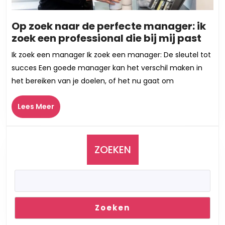
Op zoek naar de perfecte manager: ik
Op
zoek een professional die bij mij past
zoek
Ik zoek een manager Ik zoek een manager: De sleutel tot
naa
succes Een goede manager kan het verschil maken in
de
het bereiken van je doelen, of het nu gaat om
perf
man
Lees
Lees Meer
ik
Meer
zoek
een
prof
ZOEKEN
die
bij
mij
past
Zoeken