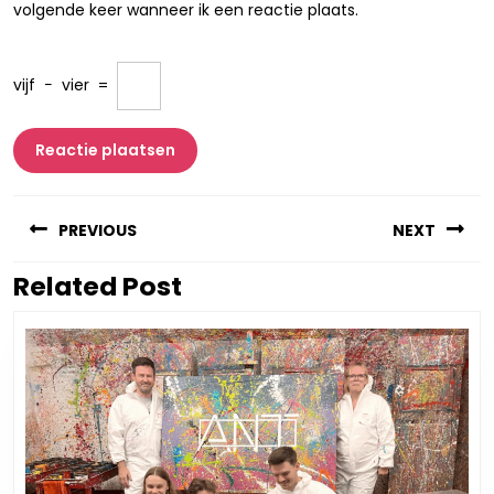
volgende keer wanneer ik een reactie plaats.
vijf
−
vier
=
Berichtnavigatie
PREVIOUS
NEXT
Related Post
Vorig
Volgend
bericht:
bericht: