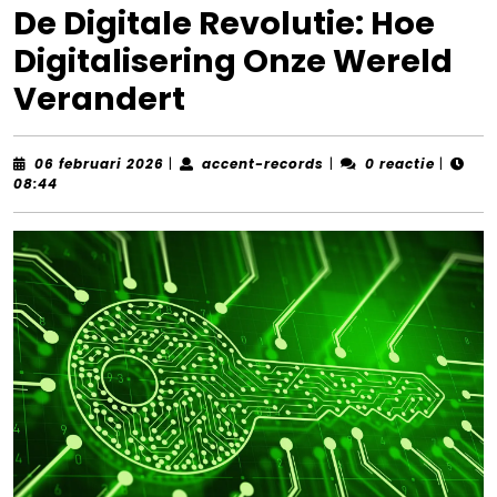
De Digitale Revolutie: Hoe
Digitalisering Onze Wereld
Verandert
06
accent-
06 februari 2026
|
accent-records
|
0 reactie
|
februari
records
08:44
2026