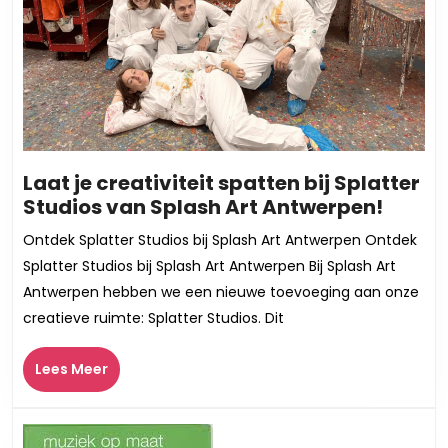
Laat je creativiteit spatten bij Splatter
Laat
Studios van Splash Art Antwerpen!
je
Ontdek Splatter Studios bij Splash Art Antwerpen Ontdek
creati
Splatter Studios bij Splash Art Antwerpen Bij Splash Art
spatt
Antwerpen hebben we een nieuwe toevoeging aan onze
bij
creatieve ruimte: Splatter Studios. Dit
Splatt
Studi
Lees
Lees Meer
van
Meer
Splas
Art
Antwe