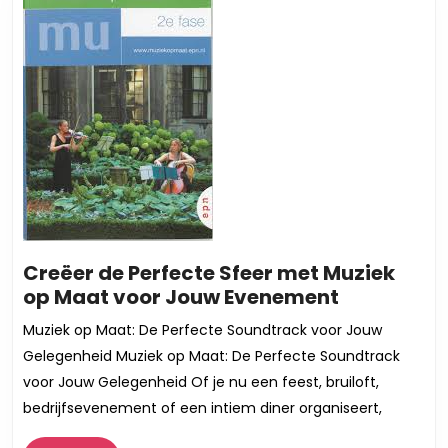
Creëer de Perfecte Sfeer met Muziek
Creëer
op Maat voor Jouw Evenement
de
Muziek op Maat: De Perfecte Soundtrack voor Jouw
Perfecte
Gelegenheid Muziek op Maat: De Perfecte Soundtrack
Sfeer
voor Jouw Gelegenheid Of je nu een feest, bruiloft,
met
bedrijfsevenement of een intiem diner organiseert,
Muziek
op