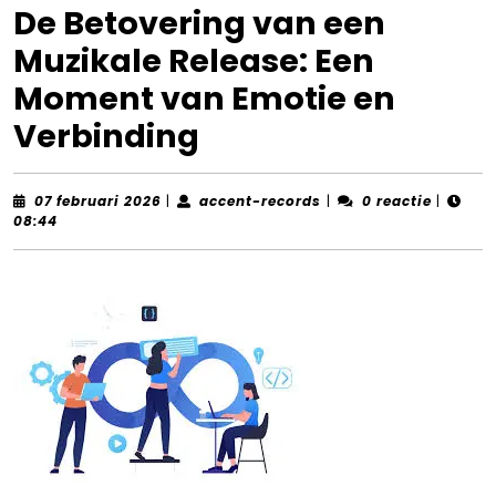
De Betovering van een
Muzikale Release: Een
Moment van Emotie en
Verbinding
07
accent-
07 februari 2026
|
accent-records
|
0 reactie
|
februari
records
08:44
2026