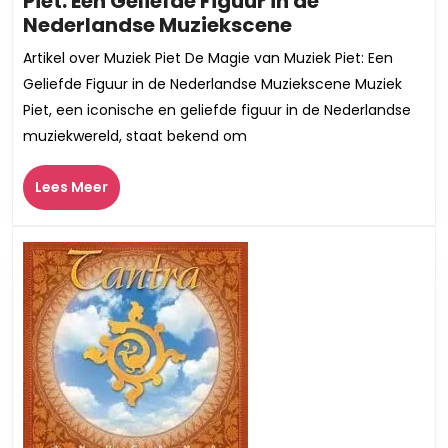
Piet: Een Geliefde Figuur in de
De
Nederlandse Muziekscene
Magische
Artikel over Muziek Piet De Magie van Muziek Piet: Een
Melodieën
Geliefde Figuur in de Nederlandse Muziekscene Muziek
van
Piet, een iconische en geliefde figuur in de Nederlandse
Muziek
muziekwereld, staat bekend om
Piet:
Een
Lees
Lees Meer
Geliefde
Meer
Figuur
in
de
Nederlandse
Muziekscene