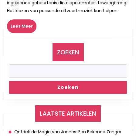
ingrijpende gebeurtenis die diepe emoties teweegbrengt.
Ui
Het kiezen van passende uitvaartmuziek kan helpen
vo
e
Lees
Lees Meer
La
Meer
Gr
ZOEKEN
Zoeken
LAATSTE ARTIKELEN
Ontdek de Magie van Jannes: Een Bekende Zanger