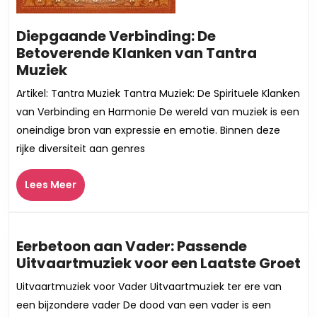
Diepgaande Verbinding: De
Betoverende Klanken van Tantra
Diepgaande
Muziek
Verbinding:
Artikel: Tantra Muziek Tantra Muziek: De Spirituele Klanken
De
van Verbinding en Harmonie De wereld van muziek is een
Betoverende
oneindige bron van expressie en emotie. Binnen deze
Klanken
rijke diversiteit aan genres
van
Tantra
Lees
Lees Meer
Muziek
Meer
Eerbetoon aan Vader: Passende
Ee
Uitvaartmuziek voor een Laatste Groet
a
Uitvaartmuziek voor Vader Uitvaartmuziek ter ere van
Va
een bijzondere vader De dood van een vader is een
P