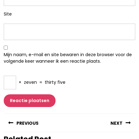
Site
Mijn naam, e-mail en site bewaren in deze browser voor de
volgende keer wanneer ik een reactie plaats.
×
zeven
=
thirty five
Berichtnavigatie
PREVIOUS
NEXT
Related Post
Vorig
Volgend