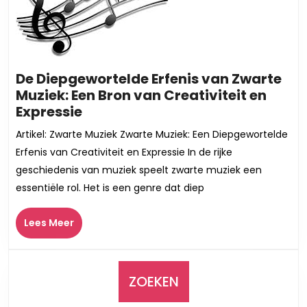
De Diepgewortelde Erfenis van Zwarte
Muziek: Een Bron van Creativiteit en
De
Expressie
Diepgewortelde
Artikel: Zwarte Muziek Zwarte Muziek: Een Diepgewortelde
Erfenis
Erfenis van Creativiteit en Expressie In de rijke
van
geschiedenis van muziek speelt zwarte muziek een
Zwarte
essentiële rol. Het is een genre dat diep
Muziek:
Een
Lees
Lees Meer
Bron
Meer
van
Creativiteit
en
ZOEKEN
Expressie