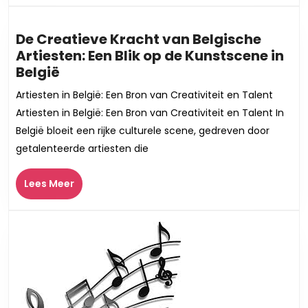
Muziek
De Creatieve Kracht van Belgische
Artiesten: Een Blik op de Kunstscene in
De
België
Creatieve
Artiesten in België: Een Bron van Creativiteit en Talent
Kracht
Artiesten in België: Een Bron van Creativiteit en Talent In
van
België bloeit een rijke culturele scene, gedreven door
Belgische
getalenteerde artiesten die
Artiesten:
Een
Lees
Lees Meer
Blik
Meer
op
de
Kunstscene
in
België