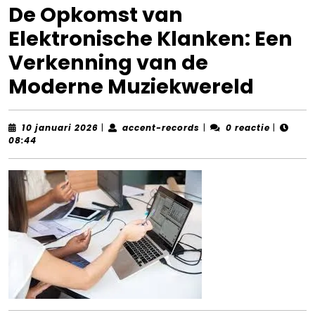
De Opkomst van
Elektronische Klanken: Een
Verkenning van de
Moderne Muziekwereld
10
accent-
10 januari 2026
|
accent-records
|
0 reactie
|
januari
records
08:44
2026