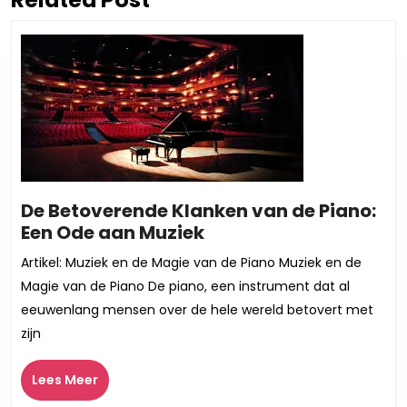
bericht:
bericht:
De Betoverende Klanken van de Piano:
De
Een Ode aan Muziek
Betoverende
Artikel: Muziek en de Magie van de Piano Muziek en de
Klanken
Magie van de Piano De piano, een instrument dat al
van
eeuwenlang mensen over de hele wereld betovert met
de
zijn
Piano:
Een
Lees
Lees Meer
Ode
Meer
aan