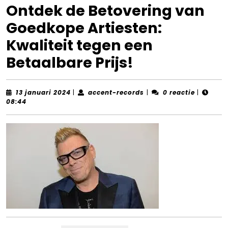
Ontdek de Betovering van
Goedkope Artiesten:
Kwaliteit tegen een
Betaalbare Prijs!
13
accent-
13 januari 2024
|
accent-records
|
0 reactie
|
januari
records
08:44
2024