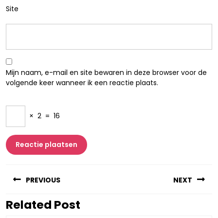
Site
Mijn naam, e-mail en site bewaren in deze browser voor de
volgende keer wanneer ik een reactie plaats.
×
2
=
16
Berichtnavigatie
PREVIOUS
NEXT
Related Post
Vorig
Volgend
bericht:
bericht: