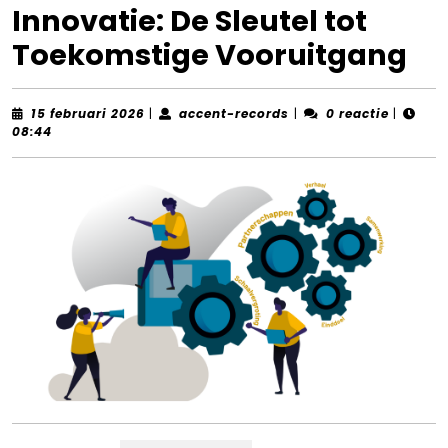
Innovatie: De Sleutel tot
Toekomstige Vooruitgang
15
accent-
15 februari 2026
|
accent-records
|
0 reactie
|
februari
records
08:44
2026