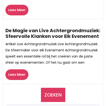
van
Lees
Lees Meer
Leuke
Meer
Muziek
De Magie van Live Achtergrondmuziek:
De
Sfeervolle Klanken voor Elk Evenement
Ma
Artikel: Live Achtergrondmuziek Live Achtergrondmuziek:
va
De Sfeermaker voor elk Evenement Achtergrondmuziek
Liv
speelt een essentiële rol bij het creëren van de juiste
Ac
sfeer op evenementen. Of het nu gaat om een
Sf
Kl
Lees
Lees Meer
vo
Meer
Elk
Ev
ZOEKEN