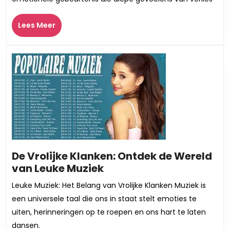
Eerbetoon
aan
Lees
Lees Meer
Haar
Meer
Leven
De Vrolijke Klanken: Ontdek de Wereld
De
van Leuke Muziek
Vrolijke
Leuke Muziek: Het Belang van Vrolijke Klanken Muziek is
Klanken:
een universele taal die ons in staat stelt emoties te
Ontdek
uiten, herinneringen op te roepen en ons hart te laten
de
dansen.
Wereld