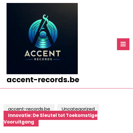
Ga
naar
de
inhoud
Ga
naar
O
de
k
inhoud
accent-records.be
accent-records.be
Uncategorized
Innovatie: De Sleutel tot Toekomstige
Vooruitgang