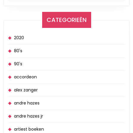
CATEGORIEËN
2020
80's
90's
accordeon
alex zanger
andre hazes
andre hazes jr
artiest boeken