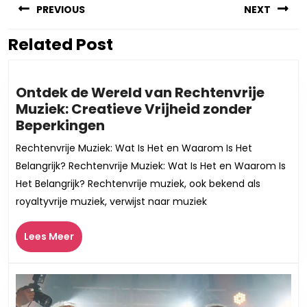
PREVIOUS
NEXT
Related Post
Vorig
Volgend
bericht:
bericht:
Ontdek de Wereld van Rechtenvrije
Muziek: Creatieve Vrijheid zonder
Ontdek
Beperkingen
de
Rechtenvrije Muziek: Wat Is Het en Waarom Is Het
Wereld
Belangrijk? Rechtenvrije Muziek: Wat Is Het en Waarom Is
van
Het Belangrijk? Rechtenvrije muziek, ook bekend als
Rechtenvrije
royaltyvrije muziek, verwijst naar muziek
Muziek:
Creatieve
Lees
Lees Meer
Vrijheid
Meer
zonder
Beperkingen