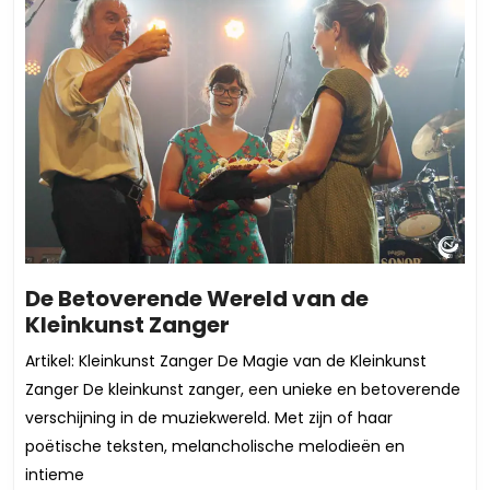
De Betoverende Wereld van de
De
Kleinkunst Zanger
Betoverende
Artikel: Kleinkunst Zanger De Magie van de Kleinkunst
Wereld
Zanger De kleinkunst zanger, een unieke en betoverende
van
verschijning in de muziekwereld. Met zijn of haar
de
poëtische teksten, melancholische melodieën en
Kleinkunst
intieme
Zanger