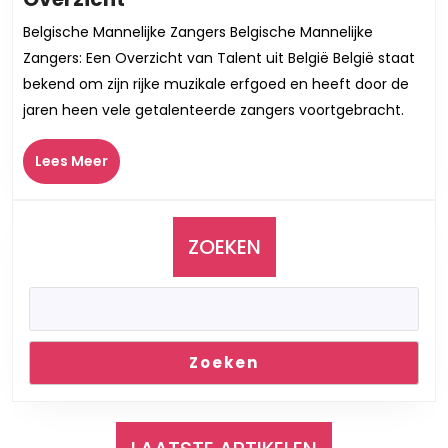
de
Belgische Mannelijke Zangers Belgische Mannelijke
Magie
Zangers: Een Overzicht van Talent uit België België staat
van
bekend om zijn rijke muzikale erfgoed en heeft door de
Belgische
jaren heen vele getalenteerde zangers voortgebracht.
Mannelijke
Zangers:
Lees
Lees Meer
Een
Meer
Muzikaal
Overzicht
ZOEKEN
Zoeken