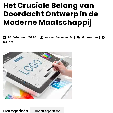
Het Cruciale Belang van
Doordacht Ontwerp in de
Moderne Maatschappij
16
accent-
16 februari 2026
|
accent-records
|
0 reactie
|
februari
records
08:44
2026
Categorieën:
Uncategorized