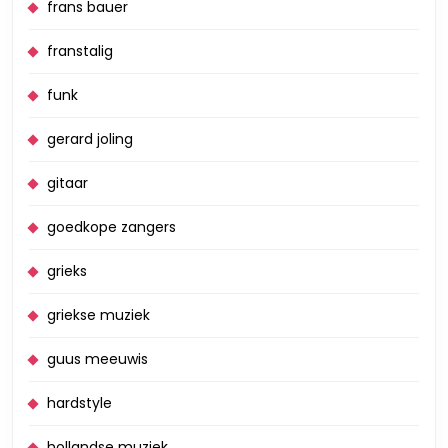
frans bauer
franstalig
funk
gerard joling
gitaar
goedkope zangers
grieks
griekse muziek
guus meeuwis
hardstyle
hollandse muziek