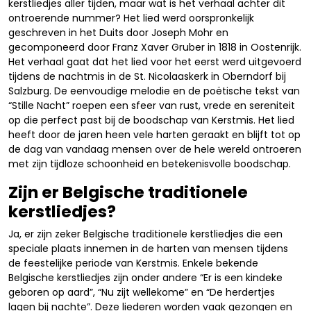
kerstliedjes aller tijden, maar wat is het verhaal achter dit
ontroerende nummer? Het lied werd oorspronkelijk
geschreven in het Duits door Joseph Mohr en
gecomponeerd door Franz Xaver Gruber in 1818 in Oostenrijk.
Het verhaal gaat dat het lied voor het eerst werd uitgevoerd
tijdens de nachtmis in de St. Nicolaaskerk in Oberndorf bij
Salzburg. De eenvoudige melodie en de poëtische tekst van
“Stille Nacht” roepen een sfeer van rust, vrede en sereniteit
op die perfect past bij de boodschap van Kerstmis. Het lied
heeft door de jaren heen vele harten geraakt en blijft tot op
de dag van vandaag mensen over de hele wereld ontroeren
met zijn tijdloze schoonheid en betekenisvolle boodschap.
Zijn er Belgische traditionele
kerstliedjes?
Ja, er zijn zeker Belgische traditionele kerstliedjes die een
speciale plaats innemen in de harten van mensen tijdens
de feestelijke periode van Kerstmis. Enkele bekende
Belgische kerstliedjes zijn onder andere “Er is een kindeke
geboren op aard”, “Nu zijt wellekome” en “De herdertjes
lagen bij nachte”. Deze liederen worden vaak gezongen en