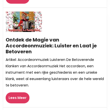
Meer
Muziekwere
Ontdek de Magie van
Accordeonmuziek: Luister en Laat je
Ontdek
Betoveren
de
Artikel: Accordeonmuziek Luisteren De Betoverende
Magie
Klanken van Accordeonmuziek Het accordeon, een
van
instrument met een rijke geschiedenis en een unieke
Accordeonmuziek:
klank, weet al eeuwenlang luisteraars over de hele wereld
Luister
te betoveren.
en
Laat
Lees
je
Lees Meer
Meer
Betoveren