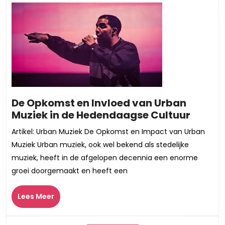
De Opkomst en Invloed van Urban
De
Muziek in de Hedendaagse Cultuur
Opkom
Artikel: Urban Muziek De Opkomst en Impact van Urban
en
Muziek Urban muziek, ook wel bekend als stedelijke
Invloe
muziek, heeft in de afgelopen decennia een enorme
van
groei doorgemaakt en heeft een
Urban
Muzie
Lees
Lees Meer
in
Meer
de
Heden