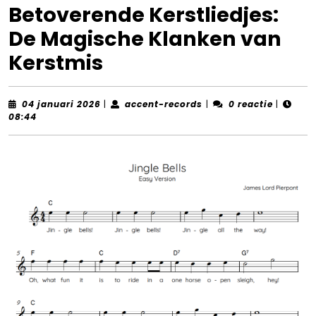
Betoverende Kerstliedjes:
De Magische Klanken van
Kerstmis
04
accent-
04 januari 2026
|
accent-records
|
0 reactie
|
januari
records
08:44
2026