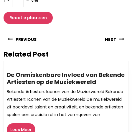
1
×
=
vier
Berichtnavigatie
PREVIOUS
NEXT
Related Post
Vorig
Volgend
bericht:
bericht:
De Onmiskenbare Invloed van Bekende
De
Artiesten op de Muziekwereld
Onmiskenb
Bekende Artiesten: Iconen van de Muziekwereld Bekende
Invloed
Artiesten: Iconen van de Muziekwereld De muziekwereld
van
zit boordevol talent en creativiteit, en bekende artiesten
Bekende
spelen een cruciale rol in het vormgeven van
Artiesten
op
Lees
Lees Meer
de