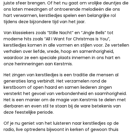
juiste sfeer brengen. Of het nu gaat om vrolijke deuntjes die
ons laten meezingen of ontroerende melodieën die ons
hart verwarmen, kerstliedjes spelen een belangrijke rol
tijdens deze bijzondere tijd van het jaar.
Van klassiekers zoals “Stille Nacht” en “Jingle Bells” tot
moderne hits zoals “All I Want for Christmas Is You”,
kerstliedjes komen in alle vormen en stijlen voor. Ze vertellen
verhalen over liefde, vrede, hoop en samenhorigheid,
waardoor ze een speciale plaats innemen in ons hart en
onze herinneringen aan Kerstmis.
Het zingen van kerstliedjes is een traditie die mensen al
generaties lang verbindt. Het verzamelen rond de
kerstboom of open haard en samen liederen zingen
versterkt het gevoel van verbondenheid en saamhorigheid.
Het is een manier om de magie van Kerstmis te delen met
dierbaren en even stil te staan bij de ware betekenis van
deze feestelijke periode.
Of je nu geniet van het luisteren naar kerstliedjes op de
radio, live optredens bijwoont in kerken of gewoon thuis