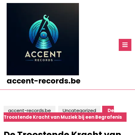
Ga
naar
de
inhoud
Ga
naar
O
de
k
inhoud
accent-records.be
accent-records.be
Uncategorized
De
Troostende Kracht van Muziek bij een Begrafenis
De Troostende Kracht van