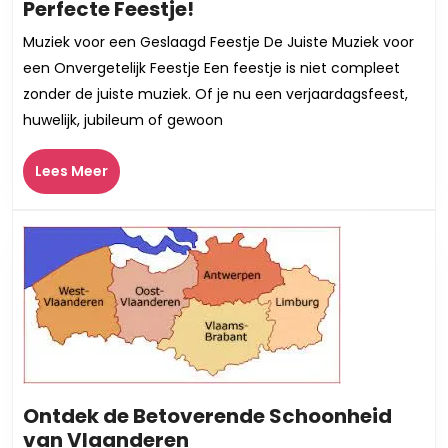
De
Perfecte Feestje!
Ultieme
Muziek voor een Geslaagd Feestje De Juiste Muziek voor
Playlist:
een Onvergetelijk Feestje Een feestje is niet compleet
Muziek
zonder de juiste muziek. Of je nu een verjaardagsfeest,
voor
huwelijk, jubileum of gewoon
het
Perfecte
Lees
Lees Meer
Feestje!
Meer
Ontdek de Betoverende Schoonheid
Ontdek
van Vlaanderen