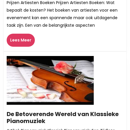
Prijzen Artiesten Boeken Prijzen Artiesten Boeken: Wat
de
bepaalt de kosten? Het boeken van artiesten voor een
Pr
evenement kan een spannende maar ook uitdagende
vo
taak zijn. Een van de belangrijkste aspecten
he
Bo
Lees
Lees Meer
va
Meer
Ar
W
be
de
Ko
De Betoverende Wereld van Klassieke
De
Pianomuziek
Betoverende