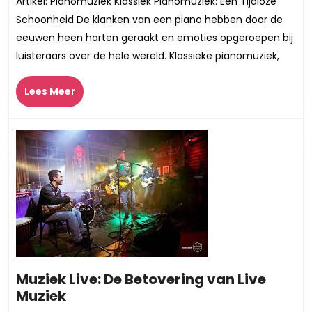
Artikel: Pianomuziek Klassiek Pianomuziek: Een Tijdloze
Wereld
Schoonheid De klanken van een piano hebben door de
van
eeuwen heen harten geraakt en emoties opgeroepen bij
Klassieke
luisteraars over de hele wereld. Klassieke pianomuziek,
Pianomuziek
Lees
Lees Meer
Meer
Muziek Live: De Betovering van Live
Muziek
Muziek
Live: