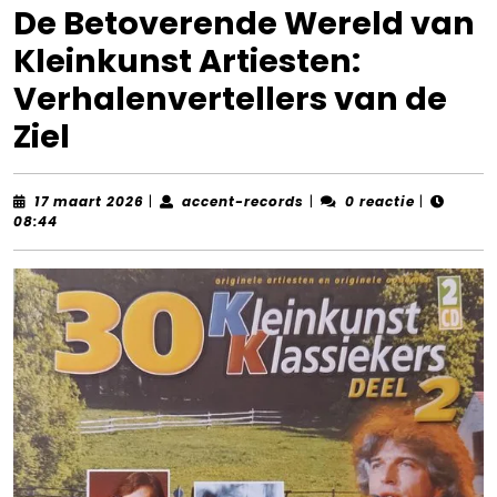
De Betoverende Wereld van
Kleinkunst Artiesten:
Verhalenvertellers van de
Ziel
17
accent-
17 maart 2026
|
accent-records
|
0 reactie
|
maart
records
08:44
2026