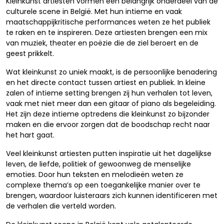
Kleinkunst artiesten vormen een belangrijk onderdeel van de
culturele scene in België. Met hun intieme en vaak
maatschappijkritische performances weten ze het publiek
te raken en te inspireren. Deze artiesten brengen een mix
van muziek, theater en poëzie die de ziel beroert en de
geest prikkelt.
Wat kleinkunst zo uniek maakt, is de persoonlijke benadering
en het directe contact tussen artiest en publiek. In kleine
zalen of intieme setting brengen zij hun verhalen tot leven,
vaak met niet meer dan een gitaar of piano als begeleiding.
Het zijn deze intieme optredens die kleinkunst zo bijzonder
maken en die ervoor zorgen dat de boodschap recht naar
het hart gaat.
Veel kleinkunst artiesten putten inspiratie uit het dagelijkse
leven, de liefde, politiek of gewoonweg de menselijke
emoties. Door hun teksten en melodieën weten ze
complexe thema’s op een toegankelijke manier over te
brengen, waardoor luisteraars zich kunnen identificeren met
de verhalen die verteld worden.