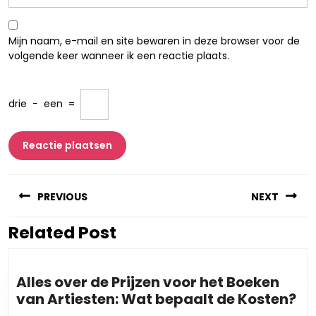
Mijn naam, e-mail en site bewaren in deze browser voor de
volgende keer wanneer ik een reactie plaats.
drie
−
een
=
Berichtnavigatie
PREVIOUS
NEXT
Related Post
Vorig
Volgend
bericht:
bericht:
Alles over de Prijzen voor het Boeken
Al
van Artiesten: Wat bepaalt de Kosten?
ov