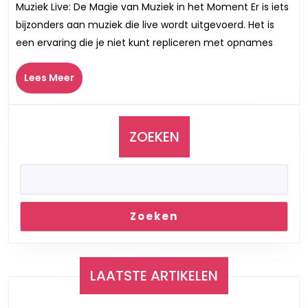
Muziek Live: De Magie van Muziek in het Moment Er is iets
De
bijzonders aan muziek die live wordt uitgevoerd. Het is
Betovering
een ervaring die je niet kunt repliceren met opnames
van
Live
Lees
Lees Meer
Muziek
Meer
ZOEKEN
Zoeken
LAATSTE ARTIKELEN