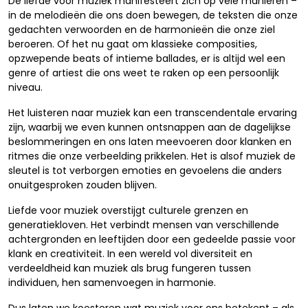
De liefde voor muziek manifesteert zich op vele manieren –
in de melodieën die ons doen bewegen, de teksten die onze
gedachten verwoorden en de harmonieën die onze ziel
beroeren. Of het nu gaat om klassieke composities,
opzwepende beats of intieme ballades, er is altijd wel een
genre of artiest die ons weet te raken op een persoonlijk
niveau.
Het luisteren naar muziek kan een transcendentale ervaring
zijn, waarbij we even kunnen ontsnappen aan de dagelijkse
beslommeringen en ons laten meevoeren door klanken en
ritmes die onze verbeelding prikkelen. Het is alsof muziek de
sleutel is tot verborgen emoties en gevoelens die anders
onuitgesproken zouden blijven.
Liefde voor muziek overstijgt culturele grenzen en
generatiekloven. Het verbindt mensen van verschillende
achtergronden en leeftijden door een gedeelde passie voor
klank en creativiteit. In een wereld vol diversiteit en
verdeeldheid kan muziek als brug fungeren tussen
individuen, hen samenvoegen in harmonie.