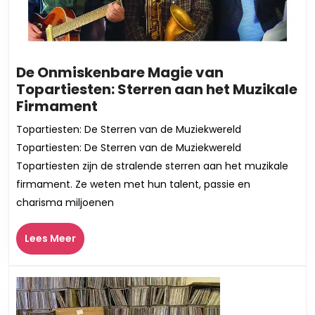
De Onmiskenbare Magie van
Topartiesten: Sterren aan het Muzikale
De
Firmament
Onmiskenbare
Topartiesten: De Sterren van de Muziekwereld
Magie
Topartiesten: De Sterren van de Muziekwereld
van
Topartiesten zijn de stralende sterren aan het muzikale
Topartiesten:
firmament. Ze weten met hun talent, passie en
Sterren
charisma miljoenen
aan
het
Lees
Muzikale
Lees Meer
Meer
Firmament