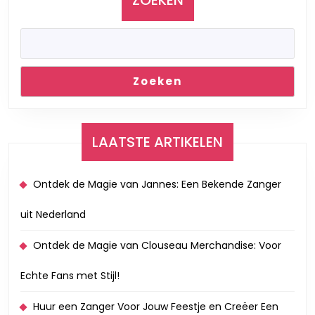
vinyl
platen
–
Vinyl24.nl!
Zoeken
LAATSTE ARTIKELEN
Ontdek de Magie van Jannes: Een Bekende Zanger
uit Nederland
Ontdek de Magie van Clouseau Merchandise: Voor
Echte Fans met Stijl!
Huur een Zanger Voor Jouw Feestje en Creëer Een