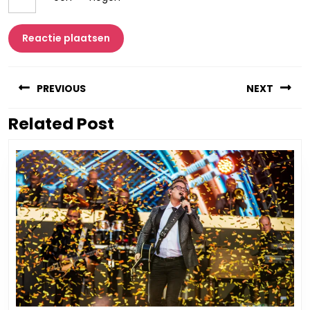
Berichtnavigatie
PREVIOUS
NEXT
Related Post
Vorig
Volgend
bericht:
bericht: