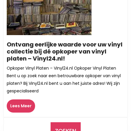
Ontvang eerlijke waarde voor uw vinyl
collectie bij dé opkoper van vinyl
Ontvang
platen – Vinyl24.nl!
eerlijke
Opkoper Vinyl Platen – Vinyl24.nl Opkoper Vinyl Platen
waarde
Bent u op zoek naar een betrouwbare opkoper van vinyl
voor
platen? Bij Vinyl24.nl bent u aan het juiste adres! Wij zijn
uw
gespecialiseerd
vinyl
collectie
Lees
Lees Meer
bij
Meer
dé
opkoper
van
ZOEKEN