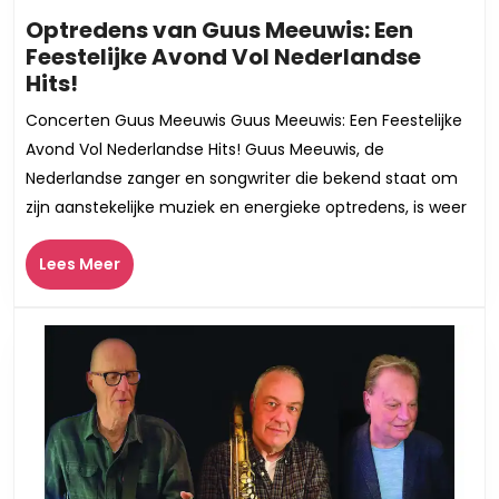
Optredens van Guus Meeuwis: Een
Feestelijke Avond Vol Nederlandse
Optredens
Hits!
van
Concerten Guus Meeuwis Guus Meeuwis: Een Feestelijke
Guus
Avond Vol Nederlandse Hits! Guus Meeuwis, de
Meeuwis:
Nederlandse zanger en songwriter die bekend staat om
Een
zijn aanstekelijke muziek en energieke optredens, is weer
Feestelijke
Avond
Lees
Lees Meer
Vol
Meer
Nederlandse
Hits!