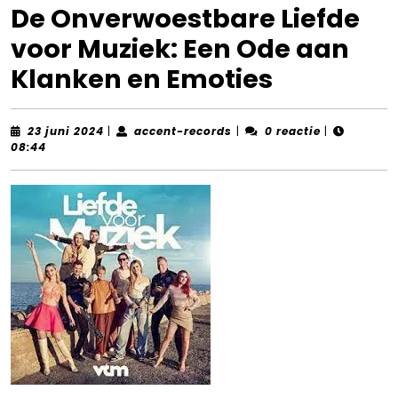
De Onverwoestbare Liefde
voor Muziek: Een Ode aan
Klanken en Emoties
23
accent-
23 juni 2024
|
accent-records
|
0 reactie
|
juni
records
08:44
2024