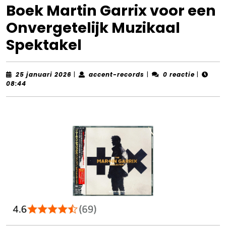
Boek Martin Garrix voor een
Onvergetelijk Muzikaal
Spektakel
25
accent-
25 januari 2026
|
accent-records
|
0 reactie
|
januari
records
08:44
2026