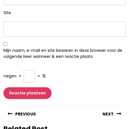
Site
Mijn naam, e-mail en site bewaren in deze browser voor de
volgende keer wanneer ik een reactie plaats.
negen
+
=
15
Berichtnavigatie
PREVIOUS
NEXT
Related Post
Vorig
Volgend