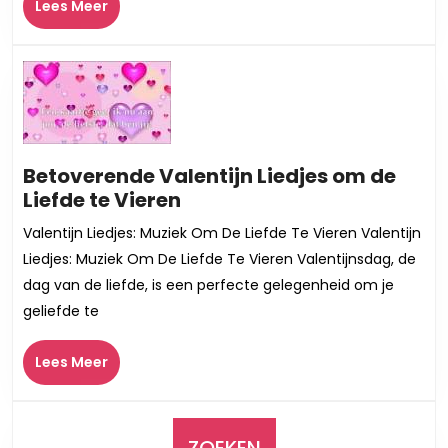
Lees
Lees Meer
Die
Meer
Verbindt
Betoverende Valentijn Liedjes om de
Betoverende
Liefde te Vieren
Valentijn
Valentijn Liedjes: Muziek Om De Liefde Te Vieren Valentijn
Liedjes
Liedjes: Muziek Om De Liefde Te Vieren Valentijnsdag, de
om
dag van de liefde, is een perfecte gelegenheid om je
de
geliefde te
Liefde
te
Lees
Lees Meer
Vieren
Meer
ZOEKEN