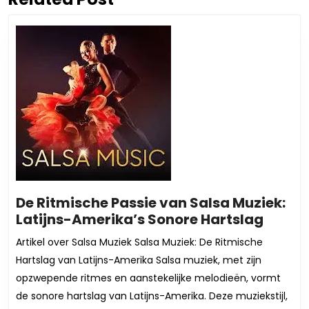
bericht:
bericht:
De Ritmische Passie van Salsa Muziek:
De
Latijns-Amerika’s Sonore Hartslag
Ritmi
Artikel over Salsa Muziek Salsa Muziek: De Ritmische
Passie
Hartslag van Latijns-Amerika Salsa muziek, met zijn
van
opzwepende ritmes en aanstekelijke melodieën, vormt
Salsa
de sonore hartslag van Latijns-Amerika. Deze muziekstijl,
Muziek