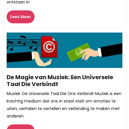
ontstaan in
Latijn
Ameri
Lees
Sonor
Lees Meer
Meer
Harts
De Magie van Muziek: Een Universele
De
Taal Die Verbindt
Magie
Muziek: De Universele Taal Die Ons Verbindt Muziek is een
van
krachtig medium dat ons in staat stelt om emoties te
Muziek:
uiten, verhalen te vertellen en verbinding te maken met
Een
anderen.
Universele
Taal