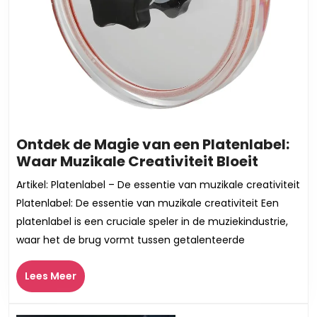
Ontdek de Magie van een Platenlabel:
Ontdek
Waar Muzikale Creativiteit Bloeit
de
Artikel: Platenlabel – De essentie van muzikale creativiteit
Magie
Platenlabel: De essentie van muzikale creativiteit Een
van
platenlabel is een cruciale speler in de muziekindustrie,
een
waar het de brug vormt tussen getalenteerde
Platenla
Waar
Lees
Lees Meer
Muzikal
Meer
Creativi
Bloeit