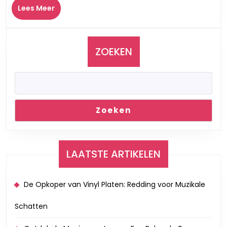
Lees
Lees Meer
Hommage
Meer
aan
de
Koning
ZOEKEN
van
de
Pop
Zoeken
LAATSTE ARTIKELEN
De Opkoper van Vinyl Platen: Redding voor Muzikale
Schatten