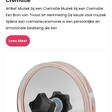
Crematie
Troost
Artikel: Muziek bij een Crematie Muziek bij een Crematie:
van
Een Bron van Troost en Herinnering De keuze voor muziek
Muziek
tijdens een crematieceremonie is een persoonlijke en
bij
emotionele beslissing die kan
een
Waardige
Lees
Lees Meer
Crematie
Meer