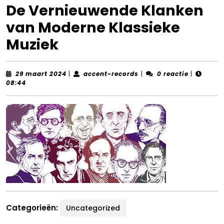
De Vernieuwende Klanken
van Moderne Klassieke
Muziek
29
accent-
29 maart 2024
|
accent-records
|
0 reactie
|
maart
records
08:44
2024
Categorieën:
Uncategorized