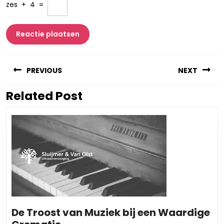
zes
+
4
=
Berichtnavigatie
PREVIOUS
NEXT
Related Post
Vorig
Volgend
bericht:
bericht:
De Troost van Muziek bij een Waardige
De