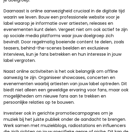
je doelgroep.
Daarnaast is online aanwezigheid cruciaal in de digitale tijd
waarin we leven. Bouw een professionele website voor je
label waarop je informatie over artiesten, releases en
evenementen kunt delen. Vergeet niet om ook actief te zijn
op sociale media platforms waar jouw doelgroep zich
bevindt. Door regelmatig boeiende content te delen, zoals
teasers, behind-the-scenes beelden en exclusieve
interviews, kun je fans betrekken en hun interesse in jouw
label vergroten.
Naast online activiteiten is het ook belangrijk om offline
aanwezig te zijn. Organiseer showcases, concerten en
evenementen waarbij artiesten van jouw label optreden. Dit
biedt niet alleen een geweldige ervaring voor fans, maar ook
mogelijkheden om nieuwe fans aan te trekken en
persoonlijke relaties op te bouwen.
Investeer ook in gerichte promotiecampagnes om je
muziek bij het juiste publiek onder de aandacht te brengen.
Werk samen met muziekblogs, radiostations en influencers
die zich richten op jouw specifieke genre of niche. Dit kan de