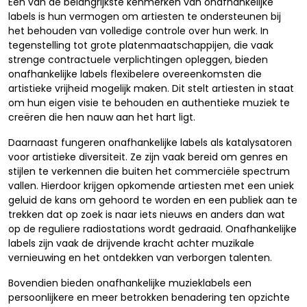
Eén van de belangrijkste kenmerken van onafhankelijke
labels is hun vermogen om artiesten te ondersteunen bij
het behouden van volledige controle over hun werk. In
tegenstelling tot grote platenmaatschappijen, die vaak
strenge contractuele verplichtingen opleggen, bieden
onafhankelijke labels flexibelere overeenkomsten die
artistieke vrijheid mogelijk maken. Dit stelt artiesten in staat
om hun eigen visie te behouden en authentieke muziek te
creëren die hen nauw aan het hart ligt.
Daarnaast fungeren onafhankelijke labels als katalysatoren
voor artistieke diversiteit. Ze zijn vaak bereid om genres en
stijlen te verkennen die buiten het commerciële spectrum
vallen. Hierdoor krijgen opkomende artiesten met een uniek
geluid de kans om gehoord te worden en een publiek aan te
trekken dat op zoek is naar iets nieuws en anders dan wat
op de reguliere radiostations wordt gedraaid. Onafhankelijke
labels zijn vaak de drijvende kracht achter muzikale
vernieuwing en het ontdekken van verborgen talenten.
Bovendien bieden onafhankelijke muzieklabels een
persoonlijkere en meer betrokken benadering ten opzichte