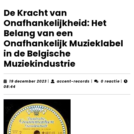
De Kracht van
Onafhankelijkheid: Het
Belang van een
Onafhankelijk Muzieklabel
in de Belgische
Muziekindustrie
19
accent-
19 december 2023
|
accent-records
|
0 reactie
|
december
records
08:44
2023