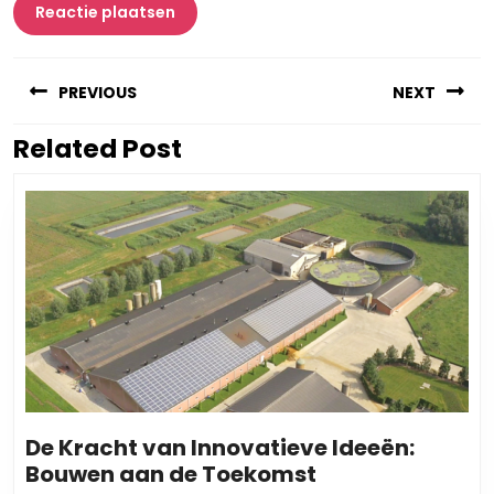
Berichtnavigatie
PREVIOUS
NEXT
Related Post
Vorig
Volgend
bericht:
bericht:
De Kracht van Innovatieve Ideeën:
De
Bouwen aan de Toekomst