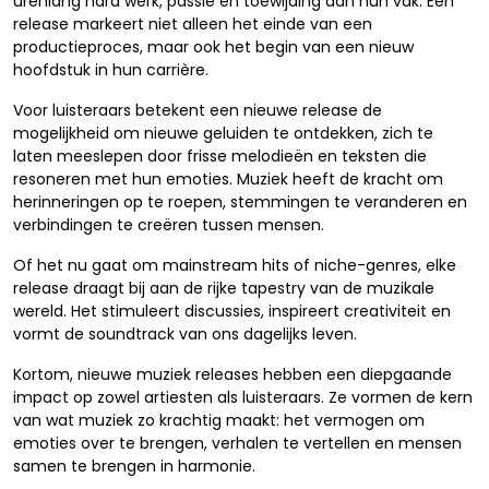
urenlang hard werk, passie en toewijding aan hun vak. Een
release markeert niet alleen het einde van een
productieproces, maar ook het begin van een nieuw
hoofdstuk in hun carrière.
Voor luisteraars betekent een nieuwe release de
mogelijkheid om nieuwe geluiden te ontdekken, zich te
laten meeslepen door frisse melodieën en teksten die
resoneren met hun emoties. Muziek heeft de kracht om
herinneringen op te roepen, stemmingen te veranderen en
verbindingen te creëren tussen mensen.
Of het nu gaat om mainstream hits of niche-genres, elke
release draagt bij aan de rijke tapestry van de muzikale
wereld. Het stimuleert discussies, inspireert creativiteit en
vormt de soundtrack van ons dagelijks leven.
Kortom, nieuwe muziek releases hebben een diepgaande
impact op zowel artiesten als luisteraars. Ze vormen de kern
van wat muziek zo krachtig maakt: het vermogen om
emoties over te brengen, verhalen te vertellen en mensen
samen te brengen in harmonie.