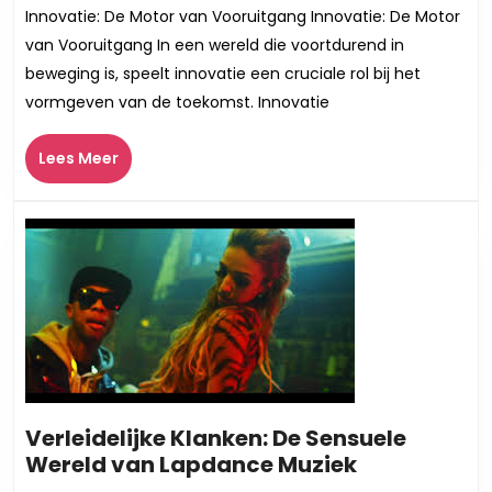
Kracht
Innovatie: De Motor van Vooruitgang Innovatie: De Motor
van
van Vooruitgang In een wereld die voortdurend in
Innovatieve
beweging is, speelt innovatie een cruciale rol bij het
Ideeën:
vormgeven van de toekomst. Innovatie
Bouwen
aan
Lees
Lees Meer
de
Meer
Toekomst
Verleidelijke Klanken: De Sensuele
Verleidelijk
Wereld van Lapdance Muziek
Klanken: