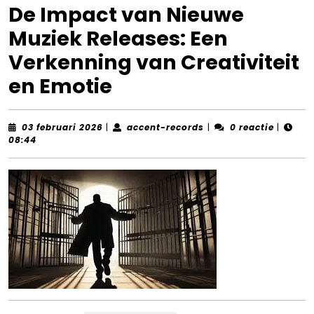
De Impact van Nieuwe
Muziek Releases: Een
Verkenning van Creativiteit
en Emotie
03
accent-
03 februari 2026
|
accent-records
|
0 reactie
|
februari
records
08:44
2026