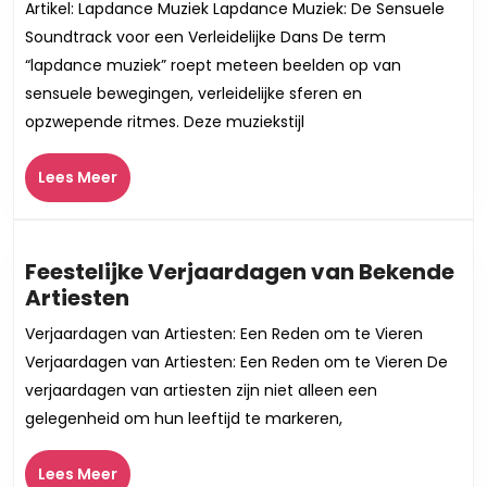
Artikel: Lapdance Muziek Lapdance Muziek: De Sensuele
De
Soundtrack voor een Verleidelijke Dans De term
Sensuele
“lapdance muziek” roept meteen beelden op van
Wereld
sensuele bewegingen, verleidelijke sferen en
van
opzwepende ritmes. Deze muziekstijl
Lapdance
Muziek
Lees
Lees Meer
Meer
Feestelijke Verjaardagen van Bekende
Feestelijke
Artiesten
Verjaardagen
Verjaardagen van Artiesten: Een Reden om te Vieren
van
Verjaardagen van Artiesten: Een Reden om te Vieren De
Bekende
verjaardagen van artiesten zijn niet alleen een
Artiesten
gelegenheid om hun leeftijd te markeren,
Lees
Lees Meer