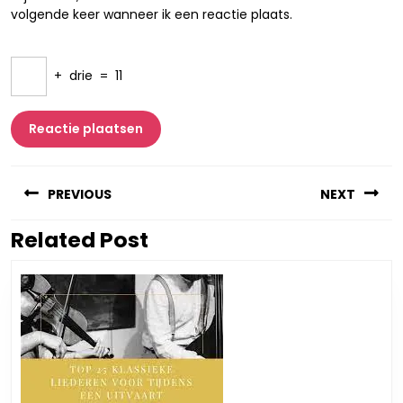
volgende keer wanneer ik een reactie plaats.
+
drie
=
11
Berichtnavigatie
PREVIOUS
NEXT
Related Post
Vorig
Volgend
bericht:
bericht: