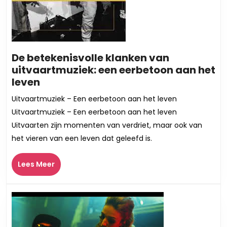
De betekenisvolle klanken van
uitvaartmuziek: een eerbetoon aan het
De
leven
betekenisvolle
Uitvaartmuziek – Een eerbetoon aan het leven
klanken
Uitvaartmuziek – Een eerbetoon aan het leven
van
Uitvaarten zijn momenten van verdriet, maar ook van
uitvaartmuziek:
het vieren van een leven dat geleefd is.
een
eerbetoon
Lees
Lees Meer
aan
Meer
het
leven