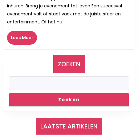
voor
inhuren: Breng je evenement tot leven Een succesvol
een
evenement valt of staat vaak met de juiste sfeer en
onvergetelijk
entertainment. Of het nu
evenement:
Tips
Lees
Lees Meer
en
Meer
advies
ZOEKEN
Zoeken
LAATSTE ARTIKELEN