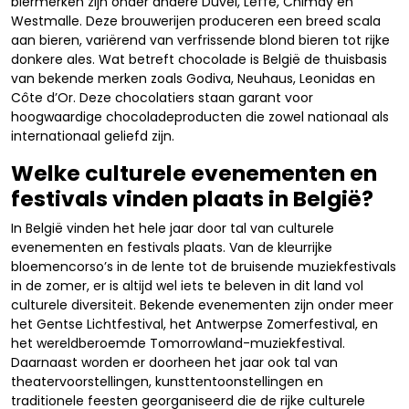
biermerken zijn onder andere Duvel, Leffe, Chimay en
Westmalle. Deze brouwerijen produceren een breed scala
aan bieren, variërend van verfrissende blond bieren tot rijke
donkere ales. Wat betreft chocolade is België de thuisbasis
van bekende merken zoals Godiva, Neuhaus, Leonidas en
Côte d’Or. Deze chocolatiers staan garant voor
hoogwaardige chocoladeproducten die zowel nationaal als
internationaal geliefd zijn.
Welke culturele evenementen en
festivals vinden plaats in België?
In België vinden het hele jaar door tal van culturele
evenementen en festivals plaats. Van de kleurrijke
bloemencorso’s in de lente tot de bruisende muziekfestivals
in de zomer, er is altijd wel iets te beleven in dit land vol
culturele diversiteit. Bekende evenementen zijn onder meer
het Gentse Lichtfestival, het Antwerpse Zomerfestival, en
het wereldberoemde Tomorrowland-muziekfestival.
Daarnaast worden er doorheen het jaar ook tal van
theatervoorstellingen, kunsttentoonstellingen en
traditionele feesten georganiseerd die de rijke culturele