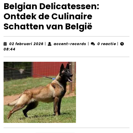
Belgian Delicatessen:
Ontdek de Culinaire
Schatten van België
02
accent-
02 februari 2026
|
accent-records
|
0 reactie
|
februari
records
08:44
2026