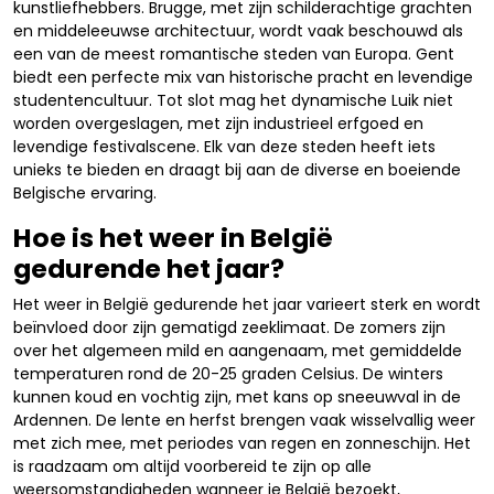
kunstliefhebbers. Brugge, met zijn schilderachtige grachten
en middeleeuwse architectuur, wordt vaak beschouwd als
een van de meest romantische steden van Europa. Gent
biedt een perfecte mix van historische pracht en levendige
studentencultuur. Tot slot mag het dynamische Luik niet
worden overgeslagen, met zijn industrieel erfgoed en
levendige festivalscene. Elk van deze steden heeft iets
unieks te bieden en draagt bij aan de diverse en boeiende
Belgische ervaring.
Hoe is het weer in België
gedurende het jaar?
Het weer in België gedurende het jaar varieert sterk en wordt
beïnvloed door zijn gematigd zeeklimaat. De zomers zijn
over het algemeen mild en aangenaam, met gemiddelde
temperaturen rond de 20-25 graden Celsius. De winters
kunnen koud en vochtig zijn, met kans op sneeuwval in de
Ardennen. De lente en herfst brengen vaak wisselvallig weer
met zich mee, met periodes van regen en zonneschijn. Het
is raadzaam om altijd voorbereid te zijn op alle
weersomstandigheden wanneer je België bezoekt,