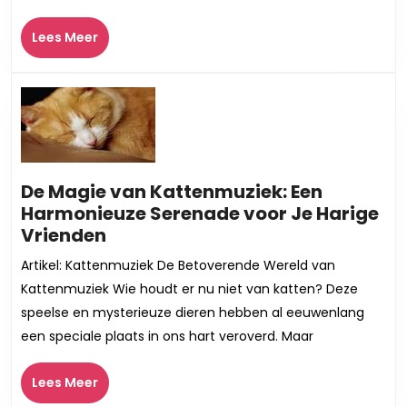
Mag
Lees
Missen!
Lees Meer
Meer
De Magie van Kattenmuziek: Een
Harmonieuze Serenade voor Je Harige
De
Vrienden
Magie
Artikel: Kattenmuziek De Betoverende Wereld van
van
Kattenmuziek Wie houdt er nu niet van katten? Deze
Kattenmuziek:
speelse en mysterieuze dieren hebben al eeuwenlang
Een
een speciale plaats in ons hart veroverd. Maar
Harmonieuze
Serenade
Lees
Lees Meer
voor
Meer