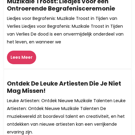
Muzikale Troost: Liedjes voor een
Muzik
Ontroerende Begrafenisceremonie
Troost
Liedjes voor Begrafenis: Muzikale Troost in Tijden van
Liedje
Verlies Liedjes voor Begrafenis: Muzikale Troost in Tijden
voor
van Verlies De dood is een onvermijdelijk onderdeel van
een
het leven, en wanneer we
Ontro
Begra
Lees
Lees Meer
Meer
Ontdek De Leuke Artiesten Die Je Niet
Ontdek
Mag Missen!
De
Leuke Artiesten: Ontdek Nieuwe Muzikale Talenten Leuke
Leuke
Artiesten: Ontdek Nieuwe Muzikale Talenten De
Artiesten
muziekwereld zit boordevol talent en creativiteit, en het
Die
ontdekken van nieuwe artiesten kan een verrijkende
Je
ervaring zijn.
Niet