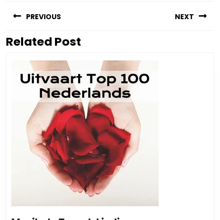
Berichtnavigatie
PREVIOUS
NEXT
Related Post
Vorig
Volgend
bericht:
bericht: