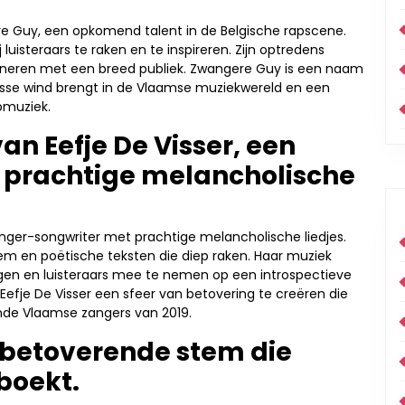
e Guy, een opkomend talent in de Belgische rapscene.
j luisteraars te raken en te inspireren. Zijn optredens
oneren met een breed publiek. Zwangere Guy is een naam
risse wind brengt in de Vlaamse muziekwereld en een
pmuziek.
van Eefje De Visser, een
 prachtige melancholische
 singer-songwriter met prachtige melancholische liedjes.
em en poëtische teksten die diep raken. Haar muziek
gen en luisteraars mee te nemen op een introspectieve
Eefje De Visser een sfeer van betovering te creëren die
nde Vlaamse zangers van 2019.
 betoverende stem die
boekt.