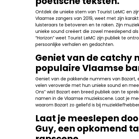
poëtische teksten.
Ontdek de unieke stem van Tourist LeMC en zijn
Vlaamse zangers van 2019, weet met zijn karakt
luisteraars te betoveren en te raken. Zijn muzie
unieke sound creëert die zowel meeslepend als 
“Horizon” weet Tourist LeMC zijn publiek te on
persoonlijke verhalen en gedachten.
Geniet van de catchy 
populaire Vlaamse ba
Geniet van de pakkende nummers van Bazart, e
velen veroverde met hun unieke sound en mees
Ons” wist Bazart een breed publiek aan te spr
namen in de Vlaamse muziekscene. Laat je mee
waarom Bazart zo geliefd is bij muziekliefhebbe
Laat je meeslepen do
Guy, een opkomend tal
rapscene.