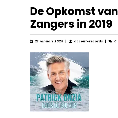
De Opkomst van
Zangers in 2019
21
accent-
21 januari 2025
|
accent-records
|
0
januari
records
2025