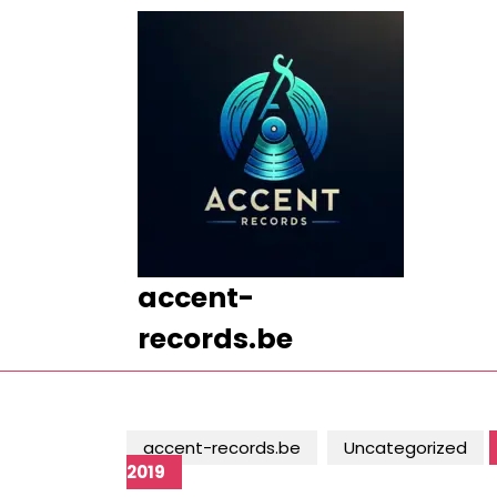
Ga
naar
de
inhoud
Ga
naar
de
inhoud
accent-
records.be
accent-records.be
Uncategorized
2019