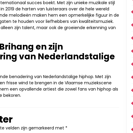
rnationaal succes boekt. Met zijn unieke muzikale stijl
n 2019 de harten van luisteraars over de hele wereld
ende melodieën maken hem een opmerkelijke figuur in de
aten te houden voor liefhebbers van kwaliteitsmuziek.
lleen zijn talent, maar ook de groeiende erkenning van
Brihang en zijn
ing van Nederlandstalige
ende benadering van Nederlandstalige hiphop. Met zijn
 een frisse wind te brengen in de Vlaamse muziekscene
en hem een opvallende artiest die zowel fans van hiphop als
e bekoren.
ter
ste velden zijn gemarkeerd met
*