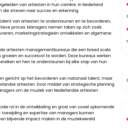
leiden van artiesten in hun carrière. In Nederland
en die streven naar succes en erkenning.
alent van artiesten te ondersteunen en te bevorderen,
atieve proces. Managers nemen taken op zich zoals
voeren, marketingstrategieën ontwikkelen en algemene
erde artiesten managementbureaus die een breed scala
n groeien en succesvol te worden. Deze bureaus werken
reiken en hen te ondersteunen bij elke stap van hun
en gericht op het bevorderen van nationaal talent, maar
erlandse artiesten. Door middel van strategische planning
anagers om de muziek van Nederlandse artiesten
ale rol in de ontwikkeling en groei van zowel opkomende
 de toewijding en expertise van managers kunnen
een blijvende impact maken in de muziekwereld.