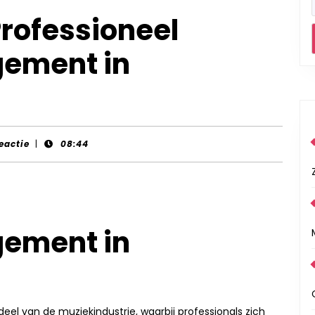
Professioneel
gement in
reactie
|
08:44
gement in
el van de muziekindustrie, waarbij professionals zich