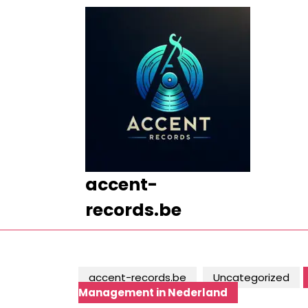
Ga
naar
de
inhoud
Ga
naar
de
inhoud
accent-
records.be
accent-records.be
Uncategorized
Management in Nederland