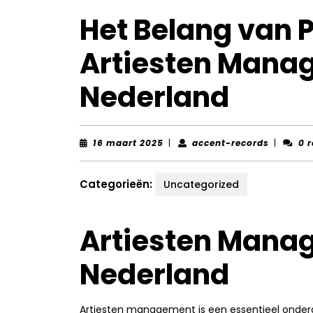
Het Belang van 
Artiesten Mana
Nederland
16
accent-
16 maart 2025
|
accent-records
|
0 
maart
records
2025
Categorieën:
Uncategorized
Artiesten Mana
Nederland
Artiesten management is een essentieel onderde