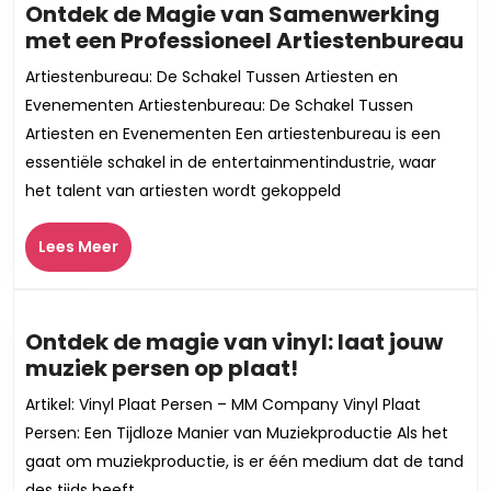
Ontdek de Magie van Samenwerking
On
met een Professioneel Artiestenbureau
de
Artiestenbureau: De Schakel Tussen Artiesten en
Ma
Evenementen Artiestenbureau: De Schakel Tussen
v
Artiesten en Evenementen Een artiestenbureau is een
Sa
essentiële schakel in de entertainmentindustrie, waar
m
het talent van artiesten wordt gekoppeld
ee
Pr
Lees
Ar
Lees Meer
Meer
Ontdek de magie van vinyl: laat jouw
Ontdek
muziek persen op plaat!
de
Artikel: Vinyl Plaat Persen – MM Company Vinyl Plaat
magie
Persen: Een Tijdloze Manier van Muziekproductie Als het
van
gaat om muziekproductie, is er één medium dat de tand
vinyl:
des tijds heeft