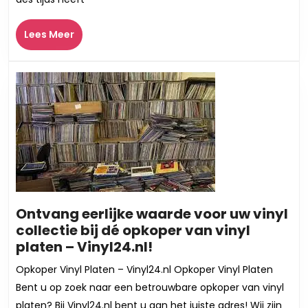
laat
jouw
Lees
Lees Meer
muziek
Meer
persen
op
plaat!
Ontvang eerlijke waarde voor uw vinyl
collectie bij dé opkoper van vinyl
Ontvang
platen – Vinyl24.nl!
eerlijke
Opkoper Vinyl Platen – Vinyl24.nl Opkoper Vinyl Platen
waarde
Bent u op zoek naar een betrouwbare opkoper van vinyl
voor
platen? Bij Vinyl24.nl bent u aan het juiste adres! Wij zijn