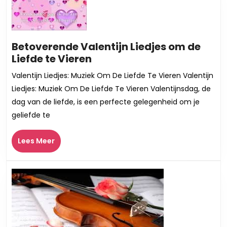
labels!
Betoverende Valentijn Liedjes om de
Betoverende
Liefde te Vieren
Valentijn
Valentijn Liedjes: Muziek Om De Liefde Te Vieren Valentijn
Liedjes
Liedjes: Muziek Om De Liefde Te Vieren Valentijnsdag, de
om
dag van de liefde, is een perfecte gelegenheid om je
de
geliefde te
Liefde
te
Lees
Lees Meer
Vieren
Meer