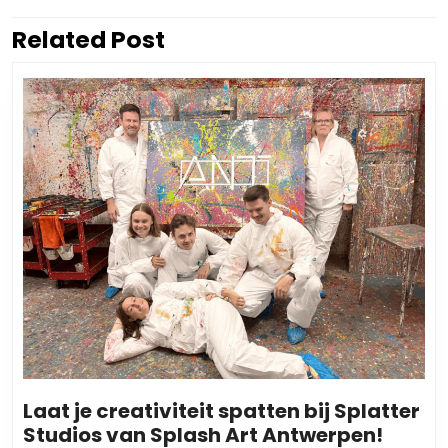
Related Post
Vorig
Volgend
bericht:
bericht:
Laat je creativiteit spatten bij Splatter
Laat
Studios van Splash Art Antwerpen!