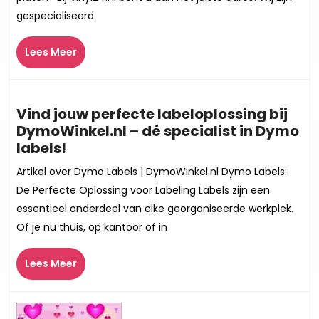
uw
gespecialiseerd
vinyl
collectie
Lees
Lees Meer
bij
Meer
dé
opkoper
van
Vind jouw perfecte labeloplossing bij
vinyl
DymoWinkel.nl – dé specialist in Dymo
platen
Vind
labels!
–
jouw
Artikel over Dymo Labels | DymoWinkel.nl Dymo Labels:
Vinyl24.nl!
perfecte
De Perfecte Oplossing voor Labeling Labels zijn een
labeloplossing
essentieel onderdeel van elke georganiseerde werkplek.
bij
Of je nu thuis, op kantoor of in
DymoWinkel.nl
–
Lees
Lees Meer
dé
Meer
specialist
in
Dymo