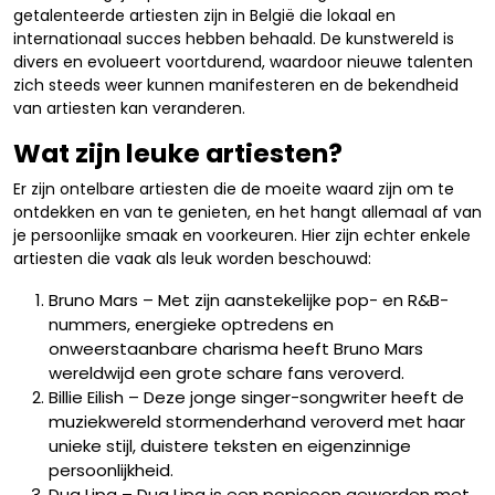
getalenteerde artiesten zijn in België die lokaal en
internationaal succes hebben behaald. De kunstwereld is
divers en evolueert voortdurend, waardoor nieuwe talenten
zich steeds weer kunnen manifesteren en de bekendheid
van artiesten kan veranderen.
Wat zijn leuke artiesten?
Er zijn ontelbare artiesten die de moeite waard zijn om te
ontdekken en van te genieten, en het hangt allemaal af van
je persoonlijke smaak en voorkeuren. Hier zijn echter enkele
artiesten die vaak als leuk worden beschouwd:
Bruno Mars – Met zijn aanstekelijke pop- en R&B-
nummers, energieke optredens en
onweerstaanbare charisma heeft Bruno Mars
wereldwijd een grote schare fans veroverd.
Billie Eilish – Deze jonge singer-songwriter heeft de
muziekwereld stormenderhand veroverd met haar
unieke stijl, duistere teksten en eigenzinnige
persoonlijkheid.
Dua Lipa – Dua Lipa is een popicoon geworden met