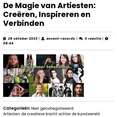
De Magie van Artiesten:
Creëren, Inspireren en
Verbinden
28
accent-
28 oktober 2023
|
accent-records
|
0 reactie
|
oktober
records
08:44
2023
Categorieën:
Niet gecategoriseerd
Artiesten: de creatieve kracht achter de kunstwereld