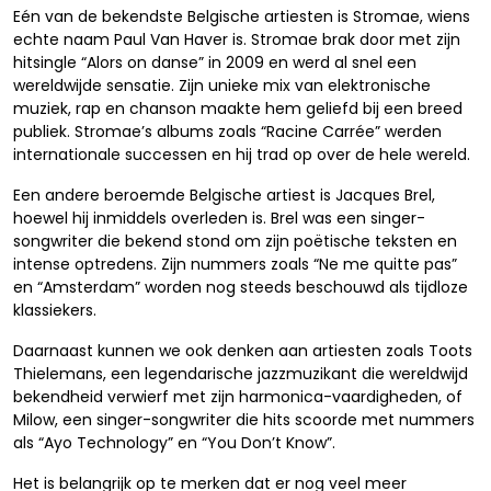
Eén van de bekendste Belgische artiesten is Stromae, wiens
echte naam Paul Van Haver is. Stromae brak door met zijn
hitsingle “Alors on danse” in 2009 en werd al snel een
wereldwijde sensatie. Zijn unieke mix van elektronische
muziek, rap en chanson maakte hem geliefd bij een breed
publiek. Stromae’s albums zoals “Racine Carrée” werden
internationale successen en hij trad op over de hele wereld.
Een andere beroemde Belgische artiest is Jacques Brel,
hoewel hij inmiddels overleden is. Brel was een singer-
songwriter die bekend stond om zijn poëtische teksten en
intense optredens. Zijn nummers zoals “Ne me quitte pas”
en “Amsterdam” worden nog steeds beschouwd als tijdloze
klassiekers.
Daarnaast kunnen we ook denken aan artiesten zoals Toots
Thielemans, een legendarische jazzmuzikant die wereldwijd
bekendheid verwierf met zijn harmonica-vaardigheden, of
Milow, een singer-songwriter die hits scoorde met nummers
als “Ayo Technology” en “You Don’t Know”.
Het is belangrijk op te merken dat er nog veel meer