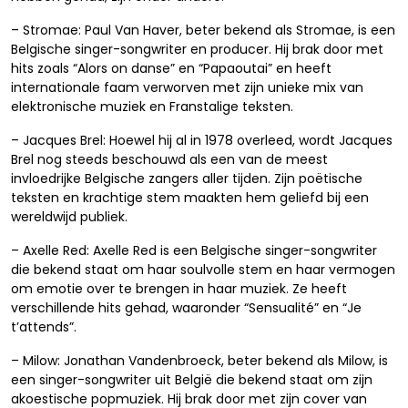
– Stromae: Paul Van Haver, beter bekend als Stromae, is een
Belgische singer-songwriter en producer. Hij brak door met
hits zoals “Alors on danse” en “Papaoutai” en heeft
internationale faam verworven met zijn unieke mix van
elektronische muziek en Franstalige teksten.
– Jacques Brel: Hoewel hij al in 1978 overleed, wordt Jacques
Brel nog steeds beschouwd als een van de meest
invloedrijke Belgische zangers aller tijden. Zijn poëtische
teksten en krachtige stem maakten hem geliefd bij een
wereldwijd publiek.
– Axelle Red: Axelle Red is een Belgische singer-songwriter
die bekend staat om haar soulvolle stem en haar vermogen
om emotie over te brengen in haar muziek. Ze heeft
verschillende hits gehad, waaronder “Sensualité” en “Je
t’attends”.
– Milow: Jonathan Vandenbroeck, beter bekend als Milow, is
een singer-songwriter uit België die bekend staat om zijn
akoestische popmuziek. Hij brak door met zijn cover van