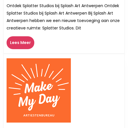
je
Ontdek Splatter Studios bij Splash Art Antwerpen Ontdek
creati
Splatter Studios bij Splash Art Antwerpen Bij Splash Art
spatt
Antwerpen hebben we een nieuwe toevoeging aan onze
bij
creatieve ruimte: Splatter Studios. Dit
Splatt
Studi
Lees
Lees Meer
van
Meer
Splas
Art
Antwe