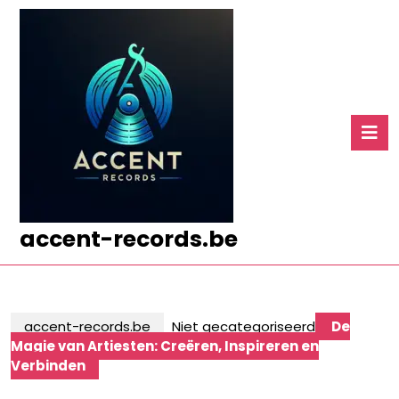
Ga
naar
de
inhoud
Ga
naar
O
de
k
inhoud
accent-records.be
accent-records.be
Niet gecategoriseerd
De
Magie van Artiesten: Creëren, Inspireren en
Verbinden