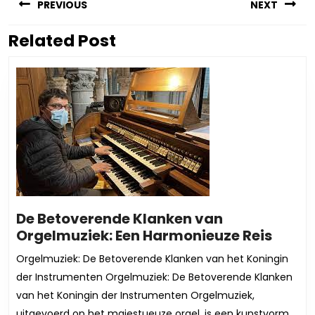
PREVIOUS
NEXT
Related Post
Vorig
Volgend
bericht:
bericht:
De Betoverende Klanken van
De
Orgelmuziek: Een Harmonieuze Reis
Betov
Orgelmuziek: De Betoverende Klanken van het Koningin
Klank
der Instrumenten Orgelmuziek: De Betoverende Klanken
van
van het Koningin der Instrumenten Orgelmuziek,
Orgel
uitgevoerd op het majestueuze orgel, is een kunstvorm