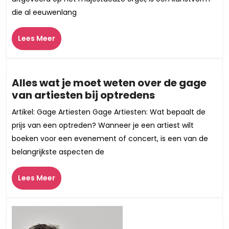
Een
die al eeuwenlang
Harm
Reis
Lees
Lees Meer
Meer
Alles wat je moet weten over de gage
Alles
van artiesten bij optredens
wat
Artikel: Gage Artiesten Gage Artiesten: Wat bepaalt de
je
prijs van een optreden? Wanneer je een artiest wilt
moet
boeken voor een evenement of concert, is een van de
weten
belangrijkste aspecten de
over
de
Lees
Lees Meer
gage
Meer
van
artiesten
bij