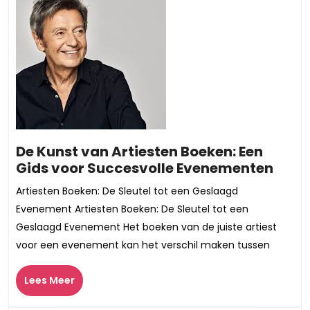
optredens
De Kunst van Artiesten Boeken: Een
De
Gids voor Succesvolle Evenementen
Kuns
Artiesten Boeken: De Sleutel tot een Geslaagd
van
Evenement Artiesten Boeken: De Sleutel tot een
Artie
Geslaagd Evenement Het boeken van de juiste artiest
Boek
voor een evenement kan het verschil maken tussen
Een
Gids
Lees
Lees Meer
voor
Meer
Succ