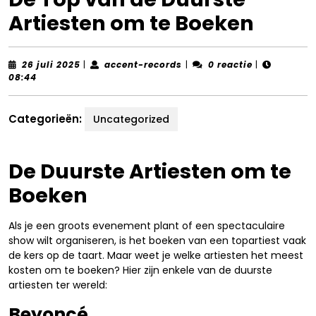
Artiesten om te Boeken
26
accent-
26 juli 2025
|
accent-records
|
0 reactie
|
juli
records
08:44
2025
Categorieën:
Uncategorized
De Duurste Artiesten om te
Boeken
Als je een groots evenement plant of een spectaculaire
show wilt organiseren, is het boeken van een topartiest vaak
de kers op de taart. Maar weet je welke artiesten het meest
kosten om te boeken? Hier zijn enkele van de duurste
artiesten ter wereld:
Beyoncé